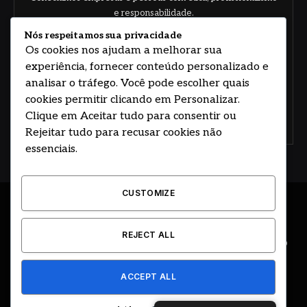
e responsabilidade.
Nós respeitamos sua privacidade
Os cookies nos ajudam a melhorar sua
experiência, fornecer conteúdo personalizado e
analisar o tráfego. Você pode escolher quais
cookies permitir clicando em Personalizar.
Clique em Aceitar tudo para consentir ou
Concorde com nossos termos e acordo de
política
Rejeitar tudo para recusar cookies não
essenciais.
CUSTOMIZE
© 2026 DESENVOLVIDO POR HOSTING PRIME BRASIL
REJECT ALL
ÚLTIMAS NOTÍCIAS
DESTAQUES
CIDADE E REGIÃO
COLUNAS
EDITORIAL
EVENTOS
GOVERNO
ACCEPT ALL
CLASSIFICADOS