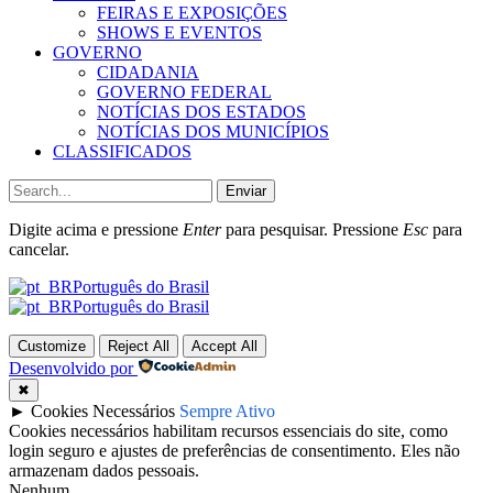
FEIRAS E EXPOSIÇÕES
SHOWS E EVENTOS
GOVERNO
CIDADANIA
GOVERNO FEDERAL
NOTÍCIAS DOS ESTADOS
NOTÍCIAS DOS MUNICÍPIOS
CLASSIFICADOS
Enviar
Digite acima e pressione
Enter
para pesquisar. Pressione
Esc
para
cancelar.
Português do Brasil
Português do Brasil
Customize
Reject All
Accept All
Desenvolvido por
✖
►
Cookies Necessários
Sempre Ativo
Cookies necessários habilitam recursos essenciais do site, como
login seguro e ajustes de preferências de consentimento. Eles não
armazenam dados pessoais.
Nenhum