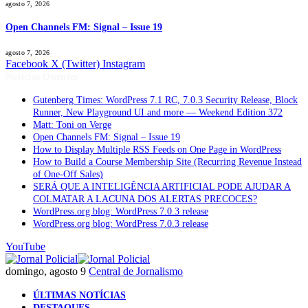
agosto 7, 2026
Open Channels FM: Signal – Issue 19
agosto 7, 2026
Facebook
X (Twitter)
Instagram
Notícias Quentes
Gutenberg Times: WordPress 7.1 RC, 7.0.3 Security Release, Block
Runner, New Playground UI and more — Weekend Edition 372
Matt: Toni on Verge
Open Channels FM: Signal – Issue 19
How to Display Multiple RSS Feeds on One Page in WordPress
How to Build a Course Membership Site (Recurring Revenue Instead
of One-Off Sales)
SERÁ QUE A INTELIGÊNCIA ARTIFICIAL PODE AJUDAR A
COLMATAR A LACUNA DOS ALERTAS PRECOCES?
WordPress.org blog: WordPress 7.0.3 release
WordPress.org blog: WordPress 7.0.3 release
YouTube
domingo, agosto 9
Central de Jornalismo
ÚLTIMAS NOTÍCIAS
DESTAQUES