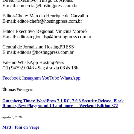
Diretor-Executivo: Thiago G. Afonso
E-mail: comercial@hostingpress.com.br
Editor-Chefe: Marcelo Henrique de Carvalho
E-mail: editor-chefe@hostingpress.com.br
Editor-Executivo-Regional: Vinicius Mororó
E-mail: editor-regionalsp@hostingpress.com.br
Central de Jornalismo HostingPRESS
E-mail: editoria@hostingpress.com.br
Fale no WhatsApp HostingPress
(11) 94792.0048 - Seg à sexta 08 às 18h
Facebook
Instagram
YouTube
WhatsApp
Últimas Postagens
Gutenberg Times: WordPress 7.1 RC, 7.0.3 Security Release, Block
Runner, New Playground UI and more — Weekend Edition 372
agosto 8, 2026
Matt: Toni on Verge