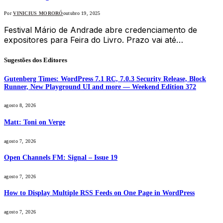
Por
VINICIUS MORORÓ
outubro 19, 2025
Festival Mário de Andrade abre credenciamento de
expositores para Feira do Livro. Prazo vai até…
Sugestões dos Editores
Gutenberg Times: WordPress 7.1 RC, 7.0.3 Security Release, Block
Runner, New Playground UI and more — Weekend Edition 372
agosto 8, 2026
Matt: Toni on Verge
agosto 7, 2026
Open Channels FM: Signal – Issue 19
agosto 7, 2026
How to Display Multiple RSS Feeds on One Page in WordPress
agosto 7, 2026