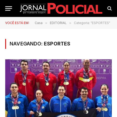
VOCÊ ESTÁ EM:
Casa
»
EDITORIAL
»
Categoria: "ESPORTES"
NAVEGANDO:
ESPORTES