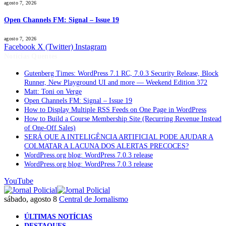
agosto 7, 2026
Open Channels FM: Signal – Issue 19
agosto 7, 2026
Facebook
X (Twitter)
Instagram
Notícias Quentes
Gutenberg Times: WordPress 7.1 RC, 7.0.3 Security Release, Block
Runner, New Playground UI and more — Weekend Edition 372
Matt: Toni on Verge
Open Channels FM: Signal – Issue 19
How to Display Multiple RSS Feeds on One Page in WordPress
How to Build a Course Membership Site (Recurring Revenue Instead
of One-Off Sales)
SERÁ QUE A INTELIGÊNCIA ARTIFICIAL PODE AJUDAR A
COLMATAR A LACUNA DOS ALERTAS PRECOCES?
WordPress.org blog: WordPress 7.0.3 release
WordPress.org blog: WordPress 7.0.3 release
YouTube
sábado, agosto 8
Central de Jornalismo
ÚLTIMAS NOTÍCIAS
DESTAQUES