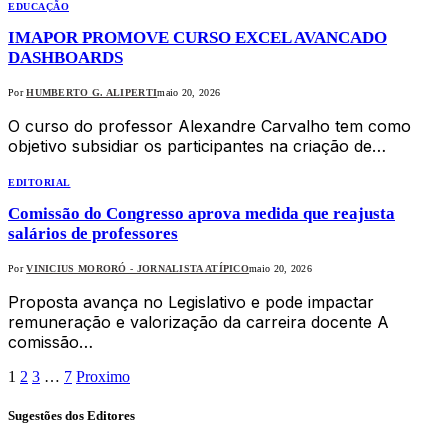
EDUCAÇÃO
IMAPOR PROMOVE CURSO EXCEL AVANCADO
DASHBOARDS
Por
HUMBERTO G. ALIPERTI
maio 20, 2026
O curso do professor Alexandre Carvalho tem como
objetivo subsidiar os participantes na criação de…
EDITORIAL
Comissão do Congresso aprova medida que reajusta
salários de professores
Por
VINICIUS MORORÓ - JORNALISTA ATÍPICO
maio 20, 2026
Proposta avança no Legislativo e pode impactar
remuneração e valorização da carreira docente A
comissão…
1
2
3
…
7
Proximo
Sugestões dos Editores