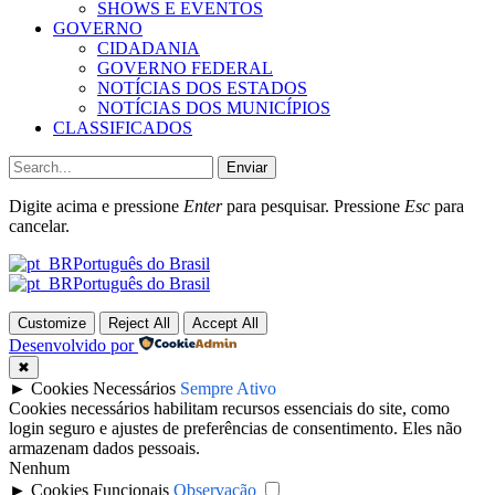
SHOWS E EVENTOS
GOVERNO
CIDADANIA
GOVERNO FEDERAL
NOTÍCIAS DOS ESTADOS
NOTÍCIAS DOS MUNICÍPIOS
CLASSIFICADOS
Enviar
Digite acima e pressione
Enter
para pesquisar. Pressione
Esc
para
cancelar.
Português do Brasil
Português do Brasil
Customize
Reject All
Accept All
Desenvolvido por
✖
►
Cookies Necessários
Sempre Ativo
Cookies necessários habilitam recursos essenciais do site, como
login seguro e ajustes de preferências de consentimento. Eles não
armazenam dados pessoais.
Nenhum
►
Cookies Funcionais
Observação