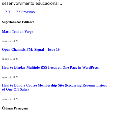
desenvolvimento educacional…
1
2
3
…
23
Proximo
Sugestões dos Editores
Matt: Toni on Verge
agosto 7, 2026
Open Channels FM: Signal – Issue 19
agosto 7, 2026
How to Display Multiple RSS Feeds on One Page in WordPress
agosto 7, 2026
How to Build a Course Membership Site (Recurring Revenue Instead
of One-Off Sales)
agosto 7, 2026
Últimas Postagens