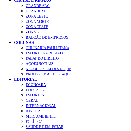
CIDADE E REGIÃO
GRANDE ABC
GRANDE SP
ZONA LESTE
ZONA NORTE
ZONA OESTE
ZONA SUL
BALCÃO DE EMPREGOS
COLUNAS
CULINÁRIA PAULISTANA
ESPORTE NA REGIÃO
FALANDO DIREITO
AÇÕES SOCIAIS
NEGÓCIOS EM DESTAQUE
PROFISSIONAL DESTAQUE
EDITORIAL
ECONOMIA
EDUCAÇÃO
ESPORTES
GERAL
INTERNACIONAL
JUSTIÇA
MEIO AMBIENTE
POLÍTICA
SAÚDE E BEM-ESTAR