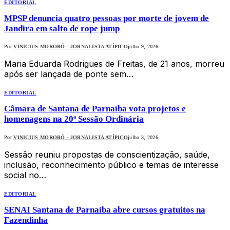
EDITORIAL
MPSP denuncia quatro pessoas por morte de jovem de
Jandira em salto de rope jump
Por
VINICIUS MORORÓ - JORNALISTA ATÍPICO
julho 9, 2026
Maria Eduarda Rodrigues de Freitas, de 21 anos, morreu
após ser lançada de ponte sem…
EDITORIAL
Câmara de Santana de Parnaíba vota projetos e
homenagens na 20ª Sessão Ordinária
Por
VINICIUS MORORÓ - JORNALISTA ATÍPICO
julho 3, 2026
Sessão reuniu propostas de conscientização, saúde,
inclusão, reconhecimento público e temas de interesse
social no…
EDITORIAL
SENAI Santana de Parnaíba abre cursos gratuitos na
Fazendinha