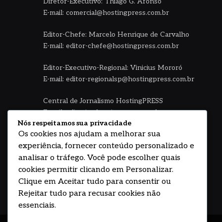
Diretor-Executivo: Thiago G. Afonso
E-mail: comercial@hostingpress.com.br
Editor-Chefe: Marcelo Henrique de Carvalho
E-mail: editor-chefe@hostingpress.com.br
Editor-Executivo-Regional: Vinicius Mororó
E-mail: editor-regionalsp@hostingpress.com.br
Central de Jornalismo HostingPRESS
E-mail: editoria@hostingpress.com.br
Nós respeitamos sua privacidade
Os cookies nos ajudam a melhorar sua
Fale no WhatsApp HostingPress
(11) 94792.0048 - Seg à sexta 08 às 18h
experiência, fornecer conteúdo personalizado e
analisar o tráfego. Você pode escolher quais
cookies permitir clicando em Personalizar.
Facebook
Instagram
YouTube
WhatsApp
Clique em Aceitar tudo para consentir ou
Rejeitar tudo para recusar cookies não
essenciais.