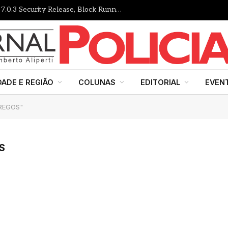
Gutenberg Times: WordPress 7.1 RC, 7.0.3 Security Release, Block Runner, New Playground UI and more — Weekend Edition 372
DADE E REGIÃO
COLUNAS
EDITORIAL
EVEN
PREGOS"
S