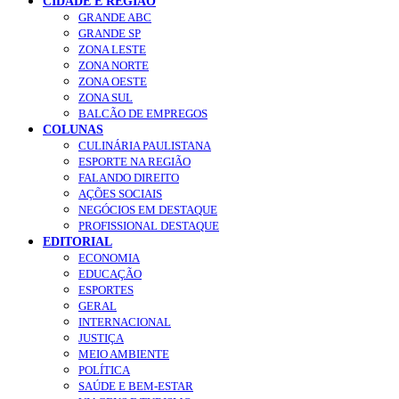
CIDADE E REGIÃO
GRANDE ABC
GRANDE SP
ZONA LESTE
ZONA NORTE
ZONA OESTE
ZONA SUL
BALCÃO DE EMPREGOS
COLUNAS
CULINÁRIA PAULISTANA
ESPORTE NA REGIÃO
FALANDO DIREITO
AÇÕES SOCIAIS
NEGÓCIOS EM DESTAQUE
PROFISSIONAL DESTAQUE
EDITORIAL
ECONOMIA
EDUCAÇÃO
ESPORTES
GERAL
INTERNACIONAL
JUSTIÇA
MEIO AMBIENTE
POLÍTICA
SAÚDE E BEM-ESTAR