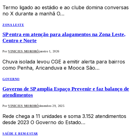
Termo ligado ao estádio e ao clube domina conversas
no X durante a manhã O…
ZONA LESTE
SP entra em atenção para alagamentos na Zona Leste,
Centro e Norte
Por
VINICIUS MORORÓ
janeiro 1, 2026
Chuva isolada levou CGE a emitir alerta para bairros
como Penha, Aricanduva e Mooca São…
GOVERNO
Governo de SP amplia Espaço Prevenir e faz balanço de
atendimentos
Por
VINICIUS MORORÓ
dezembro 29, 2025
Rede chega a 11 unidades e soma 3.152 atendimentos
desde 2023 O Governo do Estado…
SAÚDE E BEM-ESTAR