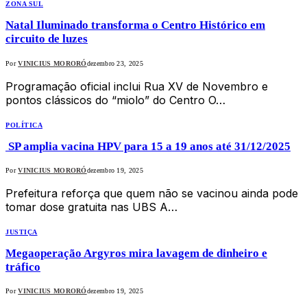
ZONA SUL
Natal Iluminado transforma o Centro Histórico em
circuito de luzes
Por
VINICIUS MORORÓ
dezembro 23, 2025
Programação oficial inclui Rua XV de Novembro e
pontos clássicos do “miolo” do Centro O…
POLÍTICA
SP amplia vacina HPV para 15 a 19 anos até 31/12/2025
Por
VINICIUS MORORÓ
dezembro 19, 2025
Prefeitura reforça que quem não se vacinou ainda pode
tomar dose gratuita nas UBS A…
JUSTIÇA
Megaoperação Argyros mira lavagem de dinheiro e
tráfico
Por
VINICIUS MORORÓ
dezembro 19, 2025