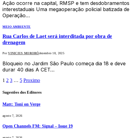
Ação ocorre na capital, RMSP e tem desdobramentos
interestaduais Uma megaoperação policial batizada de
Operação…
MEIO AMBIENTE
Rua Carlos de Laet será interditada por obra de
drenagem
Por
VINICIUS MORORÓ
dezembro 18, 2025
Bloqueio no Jardim São Paulo começa dia 18 e deve
durar 40 dias A CET…
1
2
3
…
5
Proximo
Sugestões dos Editores
Matt: Toni on Verge
agosto 7, 2026
Open Channels FM: Signal – Issue 19
agosto 7, 2026