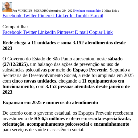
Por
VINICIUS MORORÓ
dezembro 29, 2025
Nenhum comentário
2 Mins lidos
Facebook
Twitter
Pinterest
LinkedIn
Tumblr
E-mail
Compartilhar
Facebook
Twitter
LinkedIn
Pinterest
E-mail
Copiar Link
Rede chega a 11 unidades e soma 3.152 atendimentos desde
2023
O Governo do Estado de São Paulo apresentou, neste
sábado
(27/12/2025)
, um balanço das ações de prevenção ao uso de
substâncias psicoativas por meio do
Espaço Prevenir
. Segundo a
Secretaria de Desenvolvimento Social, a rede foi ampliada em 2025
com
cinco novas unidades
, chegando a
11 equipamentos em
funcionamento
, com
3.152 pessoas atendidas desde janeiro de
2023
.
Expansão em 2025 e números do atendimento
De acordo com o governo estadual, os Espaços Prevenir receberam
investimento de
R$ 6,5 milhões
e oferecem
escuta especializada,
orientação, acompanhamento psicossocial
e
encaminhamento
para serviços de saúde e assistência social.