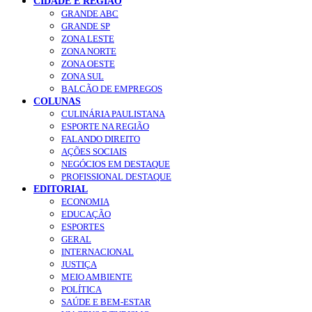
CIDADE E REGIÃO
GRANDE ABC
GRANDE SP
ZONA LESTE
ZONA NORTE
ZONA OESTE
ZONA SUL
BALCÃO DE EMPREGOS
COLUNAS
CULINÁRIA PAULISTANA
ESPORTE NA REGIÃO
FALANDO DIREITO
AÇÕES SOCIAIS
NEGÓCIOS EM DESTAQUE
PROFISSIONAL DESTAQUE
EDITORIAL
ECONOMIA
EDUCAÇÃO
ESPORTES
GERAL
INTERNACIONAL
JUSTIÇA
MEIO AMBIENTE
POLÍTICA
SAÚDE E BEM-ESTAR