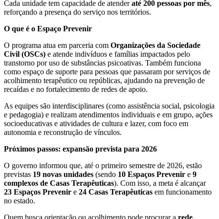
Cada unidade tem capacidade de atender
até 200 pessoas por mês
,
reforçando a presença do serviço nos territórios.
O que é o Espaço Prevenir
O programa atua em parceria com
Organizações da Sociedade
Civil (OSCs)
e atende indivíduos e famílias impactados pelo
transtorno por uso de substâncias psicoativas. Também funciona
como espaço de suporte para pessoas que passaram por serviços de
acolhimento terapêutico ou repúblicas, ajudando na prevenção de
recaídas e no fortalecimento de redes de apoio.
As equipes são interdisciplinares (como assistência social, psicologia
e pedagogia) e realizam atendimentos individuais e em grupo, ações
socioeducativas e atividades de cultura e lazer, com foco em
autonomia e reconstrução de vínculos.
Próximos passos: expansão prevista para 2026
O governo informou que, até o primeiro semestre de 2026, estão
previstas
19 novas unidades
(sendo
10 Espaços Prevenir
e
9
complexos de Casas Terapêuticas
). Com isso, a meta é alcançar
23 Espaços Prevenir
e
24 Casas Terapêuticas
em funcionamento
no estado.
Quem busca orientação ou acolhimento pode procurar a
rede