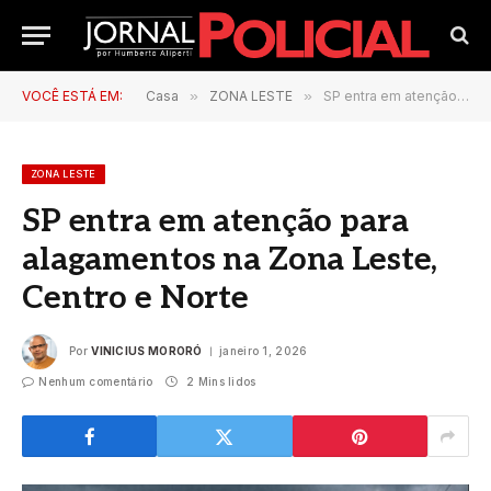
VOCÊ ESTÁ EM:
Casa
»
ZONA LESTE
»
SP entra em atenção para alagamentos na Zona Leste, Centro e Norte
ZONA LESTE
SP entra em atenção para
alagamentos na Zona Leste,
Centro e Norte
Por
VINICIUS MORORÓ
janeiro 1, 2026
Nenhum comentário
2 Mins lidos