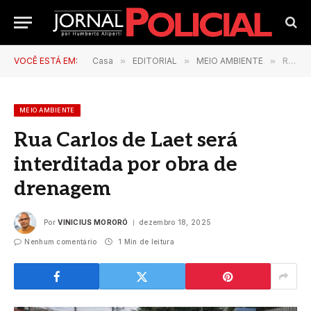
VOCÊ ESTÁ EM:
Casa
»
EDITORIAL
»
MEIO AMBIENTE
»
Rua Carlos de Laet será interditada por obra de drenagem
MEIO AMBIENTE
Rua Carlos de Laet será
interditada por obra de
drenagem
Por
VINICIUS MORORÓ
dezembro 18, 2025
Nenhum comentário
1 Min de leitura