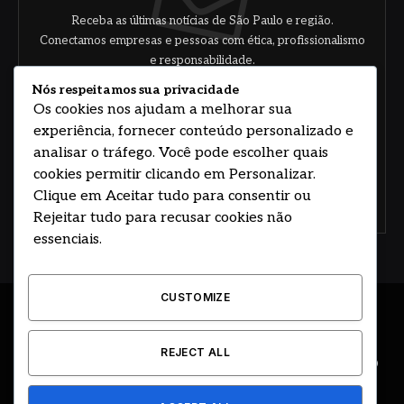
Receba as últimas notícias de São Paulo e região.
Conectamos empresas e pessoas com ética, profissionalismo
e responsabilidade.
Nós respeitamos sua privacidade
Os cookies nos ajudam a melhorar sua
experiência, fornecer conteúdo personalizado e
analisar o tráfego. Você pode escolher quais
cookies permitir clicando em Personalizar.
Clique em Aceitar tudo para consentir ou
Concorde com nossos termos e acordo de
política
Rejeitar tudo para recusar cookies não
essenciais.
CUSTOMIZE
© 2026 DESENVOLVIDO POR HOSTING PRIME BRASIL
REJECT ALL
ÚLTIMAS NOTÍCIAS
DESTAQUES
CIDADE E REGIÃO
COLUNAS
EDITORIAL
EVENTOS
GOVERNO