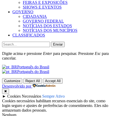
FEIRAS E EXPOSIÇÕES
SHOWS E EVENTOS
GOVERNO
CIDADANIA
GOVERNO FEDERAL
NOTÍCIAS DOS ESTADOS
NOTÍCIAS DOS MUNICÍPIOS
CLASSIFICADOS
Enviar
Digite acima e pressione
Enter
para pesquisar. Pressione
Esc
para
cancelar.
Português do Brasil
Português do Brasil
Customize
Reject All
Accept All
Desenvolvido por
✖
►
Cookies Necessários
Sempre Ativo
Cookies necessários habilitam recursos essenciais do site, como
login seguro e ajustes de preferências de consentimento. Eles não
armazenam dados pessoais.
Nenhum