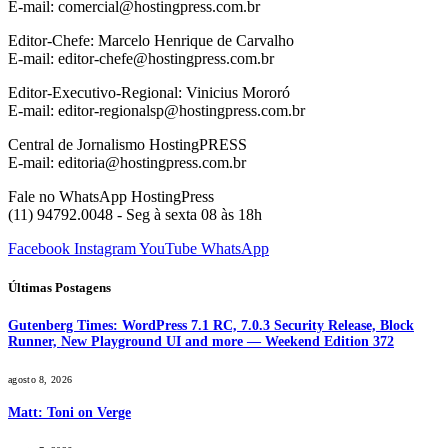
E-mail: comercial@hostingpress.com.br
Editor-Chefe: Marcelo Henrique de Carvalho
E-mail: editor-chefe@hostingpress.com.br
Editor-Executivo-Regional: Vinicius Mororó
E-mail: editor-regionalsp@hostingpress.com.br
Central de Jornalismo HostingPRESS
E-mail: editoria@hostingpress.com.br
Fale no WhatsApp HostingPress
(11) 94792.0048 - Seg à sexta 08 às 18h
Facebook
Instagram
YouTube
WhatsApp
Últimas Postagens
Gutenberg Times: WordPress 7.1 RC, 7.0.3 Security Release, Block
Runner, New Playground UI and more — Weekend Edition 372
agosto 8, 2026
Matt: Toni on Verge