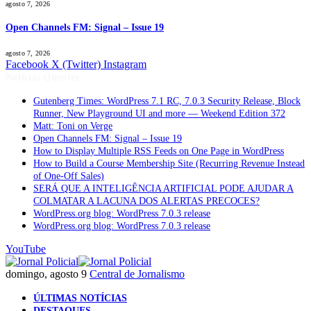
agosto 7, 2026
Open Channels FM: Signal – Issue 19
agosto 7, 2026
Facebook
X (Twitter)
Instagram
Notícias Quentes
Gutenberg Times: WordPress 7.1 RC, 7.0.3 Security Release, Block
Runner, New Playground UI and more — Weekend Edition 372
Matt: Toni on Verge
Open Channels FM: Signal – Issue 19
How to Display Multiple RSS Feeds on One Page in WordPress
How to Build a Course Membership Site (Recurring Revenue Instead
of One-Off Sales)
SERÁ QUE A INTELIGÊNCIA ARTIFICIAL PODE AJUDAR A
COLMATAR A LACUNA DOS ALERTAS PRECOCES?
WordPress.org blog: WordPress 7.0.3 release
WordPress.org blog: WordPress 7.0.3 release
YouTube
domingo, agosto 9
Central de Jornalismo
ÚLTIMAS NOTÍCIAS
DESTAQUES