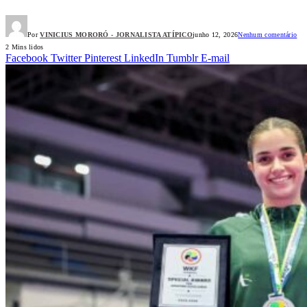
Por
VINICIUS MORORÓ - JORNALISTA ATÍPICO
junho 12, 2026
Nenhum comentário
2 Mins lidos
Facebook
Twitter
Pinterest
LinkedIn
Tumblr
E-mail