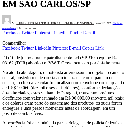
EM SÃO CARLOS/SP
Por
HUMBERTO ALIPERTI JORNALISTA HOSTINGPRESS
junho 12, 2026
Nenhum
comentário
1 Min de leitura
Facebook
Twitter
Pinterest
LinkedIn
Tumblr
E-mail
Compartilhar
Facebook
Twitter
LinkedIn
Pinterest
E-mail
Copiar Link
Dia 10 de junho durante patrulhamento pela SP 310 a equipe R-
03162 (TOR) abordou o VW T Cross, ocupado por dois homens.
No ato da abordagem, o motorista arremessou um objeto no canteiro
central, posteriormente constatado tratar-se de um aparelho de
celular; na busca veicular foi localizado um envelope com a quantia
de US$ 10.060 (dez mil e sessenta dólares), conforme declaração
dos abordados, estes vinham do Paraguai, trouxeram produtos
eletrônicos com valor estimado em R$ 90.000,00 (noventa mil reais)
e os dólares eram parte do pagamento dos produtos, os quais foram
entregues a uma pessoa momentos antes da abordagem, em um
posto de combustíveis.
A ocorrência foi encaminhada para a delegacia de polícia federal da