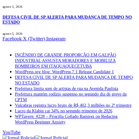
agosto 5, 2026
DEFESA CIVIL DE SP ALERTA PARA MUDANÇA DE TEMPO NO
ESTADO
agosto 5, 2026
Facebook
X (Twitter)
Instagram
Notícias Quentes
INCÊNDIO DE GRANDE PROPORÇÃO EM GALPÃO
INDUSTRIAL ASSUSTA MORADORES E MOBILIZA
BOMBEIROS EM ITAQUAQUECETUBA
WordPress.org blog: WordPress 7.1 Release Candidate 1
DEFESA CIVIL DE SP ALERTA PARA MUDANÇA DE TEMPO
NO ESTADO
Prefeitura limita som de artistas de rua na Avenida Paulista
Prefeitura mantém rodízio suspenso no segundo dia de greve da
CPTM
Vulcabras registra lucro bruto de R$ 402,3 milhões no 2º trimestre
Lucro da Klabin cai 34% no segundo trimestre de 2026
WPTavern: #228 – Priscilla Collado Ramirez on Reducing
WordPress Beginner Anxiety
YouTube