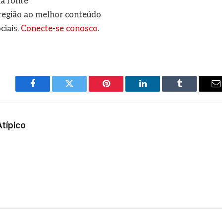
a fonte
a região ao melhor conteúdo
ciais.
Conecte-se conosco
.
Facebook
Twitter
Pinterest
LinkedIn
Tumblr
E
m
Atípico