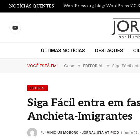
WordPress.org blog: WordPress 7.0.3
NOTÍCIAS QUENTES
YouTube
ÚLTIMAS NOTÍCIAS
DESTAQUES
CI
VOCÊ ESTÁ EM:
Casa
»
EDITORIAL
»
Siga Fácil en
EDITORIAL
Siga Fácil entra em fa
Anchieta-Imigrantes
Por
VINICIUS MORORÓ - JORNALISTA ATÍPICO
junho 12,