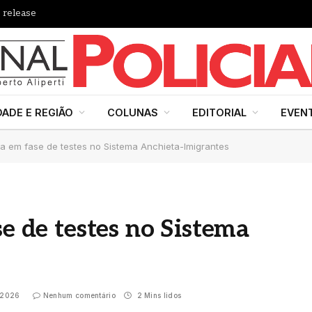
 release
DADE E REGIÃO
COLUNAS
EDITORIAL
EVEN
tra em fase de testes no Sistema Anchieta-Imigrantes
se de testes no Sistema
 2026
Nenhum comentário
2 Mins lidos