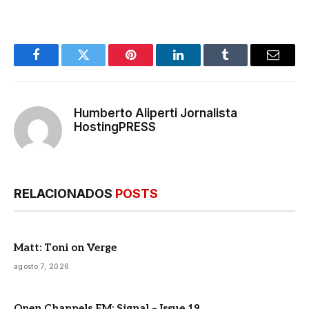
Facebook
Twitter
Pinterest
LinkedIn
Tumblr
E-
mail
Humberto Aliperti Jornalista
HostingPRESS
RELACIONADOS
POSTS
Matt: Toni on Verge
agosto 7, 2026
Open Channels FM: Signal – Issue 19