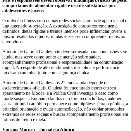
Pais e responsáveis devem observar mudanças bruscas de peso,
comportamento alimentar rígido e uso de substâncias por
adolescentes e jovens
O universo fitness cresceu nas redes sociais com forte apelo visual e
linguagem de superação. A exposição de corpos extremamente
definidos, dietas rígidas e treinos intensos pode influenciar jovens a
buscar resultados rápidos, muitas vezes sem compreender os riscos
envolvidos.
A morte de Gabriel Ganley não deve ser usada para conclusões sem
laudo, mas serve como ponto de atenção sobre saúde,
acompanhamento profissional e responsabilidade na comunicação
digital. No esporte de alto rendimento, disciplina e performance
precisam caminhar junto com segurança clínica.
A morte de Gabriel Ganley aos 22 anos ainda depende de
esclarecimentos oficiais. O atleta foi encontrado morto em seu
apartamento na Mooca, e a Polícia Civil investiga o caso como
morte suspeita. Enquanto laudos não forem concluídos, qualquer
causa atribuída ao óbito permanece como hipótese. Para o público, a
principal orientação é evitar automedicação, não copiar protocolos
extremos de redes sociais e buscar acompanhamento profissional em
rotinas de treino e dieta.
Vinicius Mororó – Jornalista Atípico