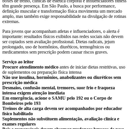
boxes de treino, clínicas de estética corporal e influenciadores fitness
têm grande presença. Em São Paulo, a busca por performance,
definição muscular e transformação física movimenta um mercado
amplo, mas também exige responsabilidade na divulgação de rotinas
extremas.
Para jovens que acompanham atletas e influenciadores, o alerta é
importante: resultados físicos exibidos nas redes sociais não devem
ser copiados sem avaliação profissional. Dietas radicais, jejum
prolongado, uso de hormônios, diuréticos, termogênicos ou
medicamentos sem prescrição podem causar riscos graves.
Serviço ao leitor
Procure atendimento médico
antes de iniciar dietas restritivas, uso
de suplementos ou preparação física intensa
Não use insulina, hormônios, anabolizantes ou diuréticos sem
prescrição médica
Desmaios, confusão mental, tremores, suor frio e fraqueza
intensa exigem atenção imediata
Em emergência, acione o SAMU pelo 192 ou o Corpo de
Bombeiros pelo 193
Treinos de alta carga devem ser acompanhados por educador
físico habilitado
Suplementos não substituem alimentação, avaliação clínica e
exames regulares