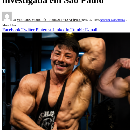
Por
VINICIUS MORORÓ - JORNALISTA ATÍPICO
maio 25, 2026
Nenhum comentário
5
Mins lidos
Facebook
Twitter
Pinterest
LinkedIn
Tumblr
E-mail