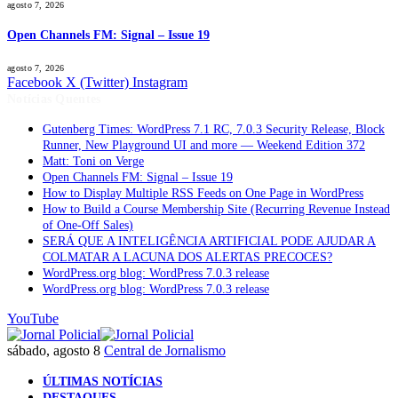
agosto 7, 2026
Open Channels FM: Signal – Issue 19
agosto 7, 2026
Facebook
X (Twitter)
Instagram
Notícias Quentes
Gutenberg Times: WordPress 7.1 RC, 7.0.3 Security Release, Block
Runner, New Playground UI and more — Weekend Edition 372
Matt: Toni on Verge
Open Channels FM: Signal – Issue 19
How to Display Multiple RSS Feeds on One Page in WordPress
How to Build a Course Membership Site (Recurring Revenue Instead
of One-Off Sales)
SERÁ QUE A INTELIGÊNCIA ARTIFICIAL PODE AJUDAR A
COLMATAR A LACUNA DOS ALERTAS PRECOCES?
WordPress.org blog: WordPress 7.0.3 release
WordPress.org blog: WordPress 7.0.3 release
YouTube
sábado, agosto 8
Central de Jornalismo
ÚLTIMAS NOTÍCIAS
DESTAQUES