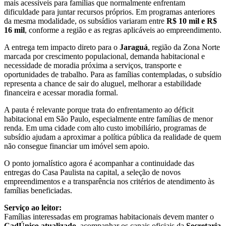
mais acessíveis para famílias que normalmente enfrentam
dificuldade para juntar recursos próprios. Em programas anteriores
da mesma modalidade, os subsídios variaram entre
R$ 10 mil e R$
16 mil
, conforme a região e as regras aplicáveis ao empreendimento.
A entrega tem impacto direto para o
Jaraguá
, região da Zona Norte
marcada por crescimento populacional, demanda habitacional e
necessidade de moradia próxima a serviços, transporte e
oportunidades de trabalho. Para as famílias contempladas, o subsídio
representa a chance de sair do aluguel, melhorar a estabilidade
financeira e acessar moradia formal.
A pauta é relevante porque trata do enfrentamento ao déficit
habitacional em São Paulo, especialmente entre famílias de menor
renda. Em uma cidade com alto custo imobiliário, programas de
subsídio ajudam a aproximar a política pública da realidade de quem
não consegue financiar um imóvel sem apoio.
O ponto jornalístico agora é acompanhar a continuidade das
entregas do Casa Paulista na capital, a seleção de novos
empreendimentos e a transparência nos critérios de atendimento às
famílias beneficiadas.
Serviço ao leitor:
Famílias interessadas em programas habitacionais devem manter o
CadÚnico atualizado
, acompanhar os canais oficiais da
Secretaria