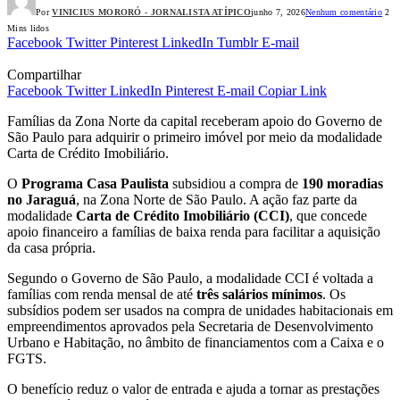
Por
VINICIUS MORORÓ - JORNALISTA ATÍPICO
junho 7, 2026
Nenhum comentário
2
Mins lidos
Facebook
Twitter
Pinterest
LinkedIn
Tumblr
E-mail
Compartilhar
Facebook
Twitter
LinkedIn
Pinterest
E-mail
Copiar Link
Famílias da Zona Norte da capital receberam apoio do Governo de
São Paulo para adquirir o primeiro imóvel por meio da modalidade
Carta de Crédito Imobiliário.
O
Programa Casa Paulista
subsidiou a compra de
190 moradias
no Jaraguá
, na Zona Norte de São Paulo. A ação faz parte da
modalidade
Carta de Crédito Imobiliário (CCI)
, que concede
apoio financeiro a famílias de baixa renda para facilitar a aquisição
da casa própria.
Segundo o Governo de São Paulo, a modalidade CCI é voltada a
famílias com renda mensal de até
três salários mínimos
. Os
subsídios podem ser usados na compra de unidades habitacionais em
empreendimentos aprovados pela Secretaria de Desenvolvimento
Urbano e Habitação, no âmbito de financiamentos com a Caixa e o
FGTS.
O benefício reduz o valor de entrada e ajuda a tornar as prestações