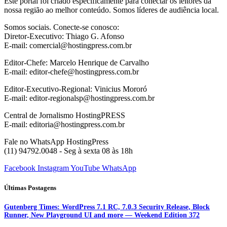
Este portal foi criado especificamente para conectar os leitores da
nossa região ao melhor conteúdo. Somos líderes de audiência local.
Somos sociais. Conecte-se conosco:
Diretor-Executivo: Thiago G. Afonso
E-mail: comercial@hostingpress.com.br
Editor-Chefe: Marcelo Henrique de Carvalho
E-mail: editor-chefe@hostingpress.com.br
Editor-Executivo-Regional: Vinicius Mororó
E-mail: editor-regionalsp@hostingpress.com.br
Central de Jornalismo HostingPRESS
E-mail: editoria@hostingpress.com.br
Fale no WhatsApp HostingPress
(11) 94792.0048 - Seg à sexta 08 às 18h
Facebook
Instagram
YouTube
WhatsApp
Últimas Postagens
Gutenberg Times: WordPress 7.1 RC, 7.0.3 Security Release, Block
Runner, New Playground UI and more — Weekend Edition 372