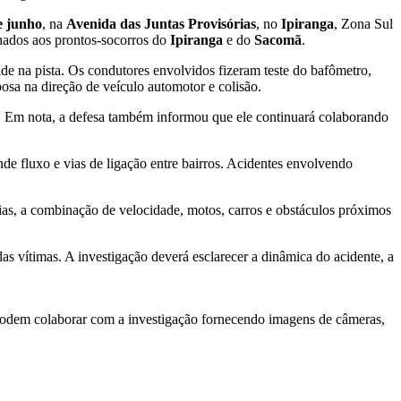
e junho
, na
Avenida das Juntas Provisórias
, no
Ipiranga
, Zona Sul
hados aos prontos-socorros do
Ipiranga
e do
Sacomã
.
dade na pista. Os condutores envolvidos fizeram teste do bafômetro,
posa na direção de veículo automotor e colisão.
s. Em nota, a defesa também informou que ele continuará colaborando
de fluxo e vias de ligação entre bairros. Acidentes envolvendo
as, a combinação de velocidade, motos, carros e obstáculos próximos
as vítimas. A investigação deverá esclarecer a dinâmica do acidente, a
odem colaborar com a investigação fornecendo imagens de câmeras,