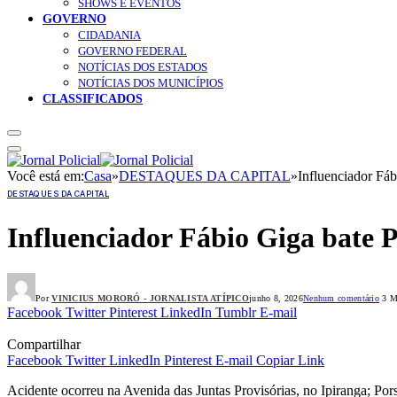
SHOWS E EVENTOS
GOVERNO
CIDADANIA
GOVERNO FEDERAL
NOTÍCIAS DOS ESTADOS
NOTÍCIAS DOS MUNICÍPIOS
CLASSIFICADOS
Você está em:
Casa
»
DESTAQUES DA CAPITAL
»
Influenciador Fáb
DESTAQUES DA CAPITAL
Influenciador Fábio Giga bate P
Por
VINICIUS MORORÓ - JORNALISTA ATÍPICO
junho 8, 2026
Nenhum comentário
3 Mi
Facebook
Twitter
Pinterest
LinkedIn
Tumblr
E-mail
Compartilhar
Facebook
Twitter
LinkedIn
Pinterest
E-mail
Copiar Link
Acidente ocorreu na Avenida das Juntas Provisórias, no Ipiranga; Por