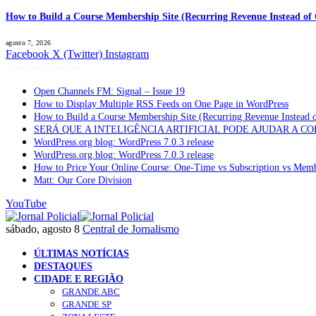
How to Build a Course Membership Site (Recurring Revenue Instead of 
agosto 7, 2026
Facebook
X (Twitter)
Instagram
Notícias Quentes
Open Channels FM: Signal – Issue 19
How to Display Multiple RSS Feeds on One Page in WordPress
How to Build a Course Membership Site (Recurring Revenue Instead 
SERÁ QUE A INTELIGÊNCIA ARTIFICIAL PODE AJUDAR A C
WordPress.org blog: WordPress 7.0.3 release
WordPress.org blog: WordPress 7.0.3 release
How to Price Your Online Course: One-Time vs Subscription vs Mem
Matt: Our Core Division
YouTube
sábado, agosto 8
Central de Jornalismo
ÚLTIMAS NOTÍCIAS
DESTAQUES
CIDADE E REGIÃO
GRANDE ABC
GRANDE SP