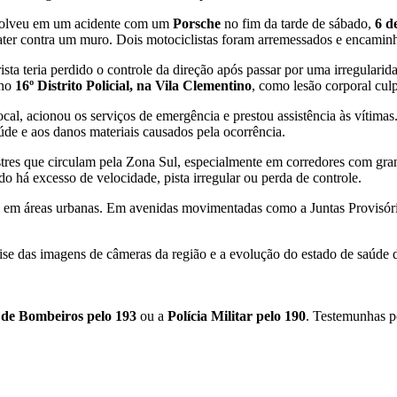
volveu em um acidente com um
Porsche
no fim da tarde de sábado,
6 d
ater contra um muro. Dois motociclistas foram arremessados e encamin
rista teria perdido o controle da direção após passar por uma irregulari
 no
16º Distrito Policial, na Vila Clementino
, como lesão corporal cul
cal, acionou os serviços de emergência e prestou assistência às vítima
de e aos danos materiais causados pela ocorrência.
estres que circulam pela Zona Sul, especialmente em corredores com gran
o há excesso de velocidade, pista irregular ou perda de controle.
va em áreas urbanas. Em avenidas movimentadas como a Juntas Provisóri
lise das imagens de câmeras da região e a evolução do estado de saúde d
de Bombeiros pelo 193
ou a
Polícia Militar pelo 190
. Testemunhas p