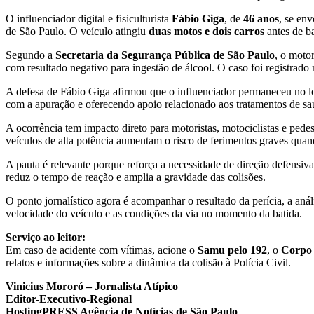
O influenciador digital e fisiculturista
Fábio Giga
, de
46 anos
, se en
de São Paulo. O veículo atingiu
duas motos e dois carros
antes de b
Segundo a
Secretaria da Segurança Pública de São Paulo
, o moto
com resultado negativo para ingestão de álcool. O caso foi registrado
A defesa de Fábio Giga afirmou que o influenciador permaneceu no lo
com a apuração e oferecendo apoio relacionado aos tratamentos de saú
A ocorrência tem impacto direto para motoristas, motociclistas e ped
veículos de alta potência aumentam o risco de ferimentos graves quand
A pauta é relevante porque reforça a necessidade de direção defensi
reduz o tempo de reação e amplia a gravidade das colisões.
O ponto jornalístico agora é acompanhar o resultado da perícia, a aná
velocidade do veículo e as condições da via no momento da batida.
Serviço ao leitor:
Em caso de acidente com vítimas, acione o
Samu pelo 192
, o
Corpo 
relatos e informações sobre a dinâmica da colisão à Polícia Civil.
Vinicius Mororó – Jornalista Atípico
Editor-Executivo-Regional
HostingPRESS Agência de Notícias de São Paulo