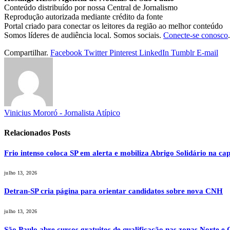
Conteúdo distribuído por nossa Central de Jornalismo
Reprodução autorizada mediante crédito da fonte
Portal criado para conectar os leitores da região ao melhor conteúdo
Somos líderes de audiência local. Somos sociais.
Conecte-se conosco
.
Compartilhar.
Facebook
Twitter
Pinterest
LinkedIn
Tumblr
E-mail
Vinicius Mororó - Jornalista Atípico
Relacionados
Posts
Frio intenso coloca SP em alerta e mobiliza Abrigo Solidário na cap
julho 13, 2026
Detran-SP cria página para orientar candidatos sobre nova CNH
julho 13, 2026
São Paulo abre cursos gratuitos de qualificação nas zonas Norte e 