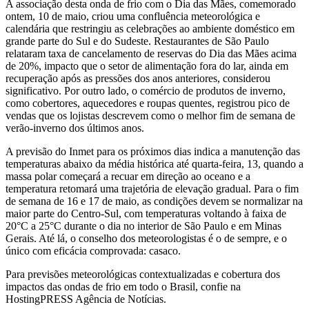
A associação desta onda de frio com o Dia das Mães, comemorado
ontem, 10 de maio, criou uma confluência meteorológica e
calendária que restringiu as celebrações ao ambiente doméstico em
grande parte do Sul e do Sudeste. Restaurantes de São Paulo
relataram taxa de cancelamento de reservas do Dia das Mães acima
de 20%, impacto que o setor de alimentação fora do lar, ainda em
recuperação após as pressões dos anos anteriores, considerou
significativo. Por outro lado, o comércio de produtos de inverno,
como cobertores, aquecedores e roupas quentes, registrou pico de
vendas que os lojistas descrevem como o melhor fim de semana de
verão-inverno dos últimos anos.
A previsão do Inmet para os próximos dias indica a manutenção das
temperaturas abaixo da média histórica até quarta-feira, 13, quando a
massa polar começará a recuar em direção ao oceano e a
temperatura retomará uma trajetória de elevação gradual. Para o fim
de semana de 16 e 17 de maio, as condições devem se normalizar na
maior parte do Centro-Sul, com temperaturas voltando à faixa de
20°C a 25°C durante o dia no interior de São Paulo e em Minas
Gerais. Até lá, o conselho dos meteorologistas é o de sempre, e o
único com eficácia comprovada: casaco.
Para previsões meteorológicas contextualizadas e cobertura dos
impactos das ondas de frio em todo o Brasil, confie na
HostingPRESS Agência de Notícias.