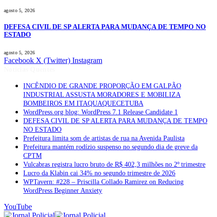
agosto 5, 2026
DEFESA CIVIL DE SP ALERTA PARA MUDANÇA DE TEMPO NO
ESTADO
agosto 5, 2026
Facebook
X (Twitter)
Instagram
Notícias Quentes
INCÊNDIO DE GRANDE PROPORÇÃO EM GALPÃO
INDUSTRIAL ASSUSTA MORADORES E MOBILIZA
BOMBEIROS EM ITAQUAQUECETUBA
WordPress.org blog: WordPress 7.1 Release Candidate 1
DEFESA CIVIL DE SP ALERTA PARA MUDANÇA DE TEMPO
NO ESTADO
Prefeitura limita som de artistas de rua na Avenida Paulista
Prefeitura mantém rodízio suspenso no segundo dia de greve da
CPTM
Vulcabras registra lucro bruto de R$ 402,3 milhões no 2º trimestre
Lucro da Klabin cai 34% no segundo trimestre de 2026
WPTavern: #228 – Priscilla Collado Ramirez on Reducing
WordPress Beginner Anxiety
YouTube