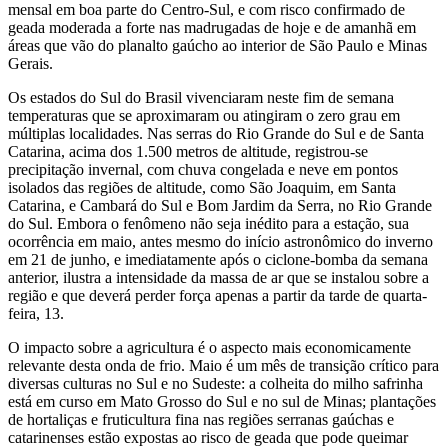
mensal em boa parte do Centro-Sul, e com risco confirmado de
geada moderada a forte nas madrugadas de hoje e de amanhã em
áreas que vão do planalto gaúcho ao interior de São Paulo e Minas
Gerais.
Os estados do Sul do Brasil vivenciaram neste fim de semana
temperaturas que se aproximaram ou atingiram o zero grau em
múltiplas localidades. Nas serras do Rio Grande do Sul e de Santa
Catarina, acima dos 1.500 metros de altitude, registrou-se
precipitação invernal, com chuva congelada e neve em pontos
isolados das regiões de altitude, como São Joaquim, em Santa
Catarina, e Cambará do Sul e Bom Jardim da Serra, no Rio Grande
do Sul. Embora o fenômeno não seja inédito para a estação, sua
ocorrência em maio, antes mesmo do início astronômico do inverno
em 21 de junho, e imediatamente após o ciclone-bomba da semana
anterior, ilustra a intensidade da massa de ar que se instalou sobre a
região e que deverá perder força apenas a partir da tarde de quarta-
feira, 13.
O impacto sobre a agricultura é o aspecto mais economicamente
relevante desta onda de frio. Maio é um mês de transição crítico para
diversas culturas no Sul e no Sudeste: a colheita do milho safrinha
está em curso em Mato Grosso do Sul e no sul de Minas; plantações
de hortaliças e fruticultura fina nas regiões serranas gaúchas e
catarinenses estão expostas ao risco de geada que pode queimar