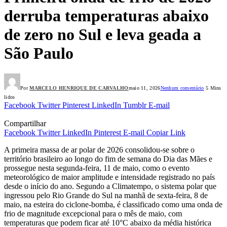
derruba temperaturas abaixo
de zero no Sul e leva geada a
São Paulo
Por
MARCELO HENRIQUE DE CARVALHO
maio 11, 2026
Nenhum comentário
5 Mins
lidos
Facebook
Twitter
Pinterest
LinkedIn
Tumblr
E-mail
Compartilhar
Facebook
Twitter
LinkedIn
Pinterest
E-mail
Copiar Link
A primeira massa de ar polar de 2026 consolidou-se sobre o
território brasileiro ao longo do fim de semana do Dia das Mães e
prossegue nesta segunda-feira, 11 de maio, como o evento
meteorológico de maior amplitude e intensidade registrado no país
desde o início do ano. Segundo a Climatempo, o sistema polar que
ingressou pelo Rio Grande do Sul na manhã de sexta-feira, 8 de
maio, na esteira do ciclone-bomba, é classificado como uma onda de
frio de magnitude excepcional para o mês de maio, com
temperaturas que podem ficar até 10°C abaixo da média histórica