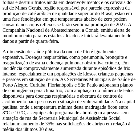
folhas e destruir frutos ainda em desenvolvimento; e os cafezais do
sul de Minas Gerais, região responsável por parcela expressiva da
produção de café arábica de qualidade superior do Brasil, estão em
uma fase fenológica em que temperaturas abaixo de zero podem
causar danos cujos reflexos se farão sentir na produção de 2027. A
Companhia Nacional de Abastecimento, a Conab, emitiu alerta de
monitoramento para os estados afetados e iniciará levantamento de
danos a partir de quarta-feira.
A dimensão de saúde pública da onda de frio é igualmente
expressiva. Doenças respiratórias, como pneumonia, bronquite e
reagudização de asma e doença pulmonar obstrutiva crônica, têm
incidência comprovadamente aumentada durante episódios de frio
intenso, especialmente em populações de idosos, crianças pequenas
e pessoas em situação de rua. As Secretarias Municipais de Saúde de
Porto Alegre, Curitiba, Florianópolis e São Paulo acionaram planos
de contingência para clima frio, com ampliação do número de leitos
disponíveis para doenças respiratórias e abertura de centros de
acolhimento para pessoas em situação de vulnerabilidade. Na capital
paulista, onde a temperatura mínima desta madrugada ficou entre
8°C e 10°C, as equipes do programa de abordagem a pessoas em
situação de rua da Secretaria Municipal de Assistência Social
relataram aumento de 35% nas solicitações de abrigo em relação à
média dos últimos 30 dias.