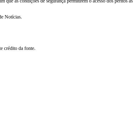
assim que as condições de segurança permitirem o acesso dos peritos às
e Notícias.
 crédito da fonte.