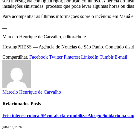
será investigada com igual rigor, por ação criminosa. A perícia do Ins
instalações sinistradas, processo que pode levar algumas horas ou di
Para acompanhar as últimas informações sobre o incêndio em Mauá e
__
Marcelo Henrique de Carvalho, editor-chefe
HostingPRESS — Agência de Notícias de São Paulo. Conteúdo distribu
Compartilhar.
Facebook
Twitter
Pinterest
LinkedIn
Tumblr
E-mail
Marcelo Henrique de Carvalho
Relacionados
Posts
Frio intenso coloca SP em alerta e mobiliza Abrigo Solidário na cap
julho 13, 2026