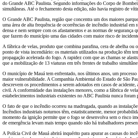
do Grande ABC Paulista. Segundo informações do Corpo de Bombeiros 
simultâneas. Até o fechamento desta edição, não havia registro de víti
O Grande ABC Paulista, região que concentra um dos maiores parques 
uma área de alta frequência de ocorrências de incêndio industrial em 
densa e nem sempre com os afastamentos e as normas de segurança que
que fazem do município uma das cidades com maior risco de incidente
A fábrica de velas, produto que combina parafina, cera de abelha ou 
ponto de vista incendiário: os materiais utilizados na produção têm 
propagação acelerada do fogo. A rapidez com que as chamas se alastra
que a mobilização de 13 viaturas em três frentes de trabalho simultâne
O município de Mauá tem enfrentado, nos últimos anos, um processo de
maior vulnerabilidade. A Companhia Ambiental do Estado de São Paulo
descrevem os procedimentos a serem adotados em casos de acidente, 
civil. A conformidade das instalações menores, como a fábrica de velas
estabelecimentos industriais existentes no ABC Paulista nunca foram 
O fato de que o incêndio ocorreu na madrugada, quando as instalações
Incêndios industriais noturnos têm, estatisticamente, menor probabili
momento da ignição permite que o fogo se desenvolva sem o risco imedi
de emergência levam mais tempo quando não há trabalhadores presente
A Polícia Civil de Mauá abrirá inquérito para apurar as causas do inc