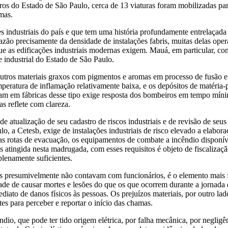
do Estado de São Paulo, cerca de 13 viaturas foram mobilizadas para o
mas.
industriais do país e que tem uma história profundamente entrelaçada 
razão precisamente da densidade de instalações fabris, muitas delas op
 as edificações industriais modernas exigem. Mauá, em particular, con
 industrial do Estado de São Paulo.
outros materiais graxos com pigmentos e aromas em processo de fusão e
temperatura de inflamação relativamente baixa, e os depósitos de matér
m em fábricas desse tipo exige resposta dos bombeiros em tempo mínimo
as reflete com clareza.
 atualização de seu cadastro de riscos industriais e de revisão de seus
, a Cetesb, exige de instalações industriais de risco elevado a elabo
as rotas de evacuação, os equipamentos de combate a incêndio disponí
 atingida nesta madrugada, com esses requisitos é objeto de fiscalizaçã
plenamente suficientes.
 presumivelmente não contavam com funcionários, é o elemento mais fav
dade de causar mortes e lesões do que os que ocorrem durante a jornada
ato de danos físicos às pessoas. Os prejuízos materiais, por outro lad
s para perceber e reportar o início das chamas.
êndio, que pode ter tido origem elétrica, por falha mecânica, por negli