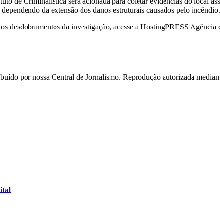
tituto de Criminalística será acionada para coletar evidências do local 
as dependendo da extensão dos danos estruturais causados pelo incêndio.
 os desdobramentos da investigação, acesse a HostingPRESS Agência d
ído por nossa Central de Jornalismo. Reprodução autorizada mediante
ital