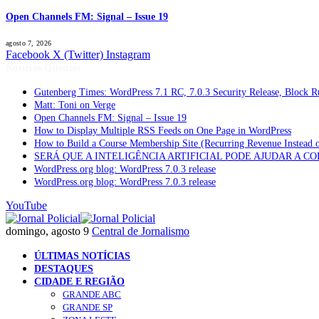
Open Channels FM: Signal – Issue 19
agosto 7, 2026
Facebook
X (Twitter)
Instagram
Notícias Quentes
Gutenberg Times: WordPress 7.1 RC, 7.0.3 Security Release, Block
Matt: Toni on Verge
Open Channels FM: Signal – Issue 19
How to Display Multiple RSS Feeds on One Page in WordPress
How to Build a Course Membership Site (Recurring Revenue Instead 
SERÁ QUE A INTELIGÊNCIA ARTIFICIAL PODE AJUDAR A C
WordPress.org blog: WordPress 7.0.3 release
WordPress.org blog: WordPress 7.0.3 release
YouTube
domingo, agosto 9
Central de Jornalismo
ÚLTIMAS NOTÍCIAS
DESTAQUES
CIDADE E REGIÃO
GRANDE ABC
GRANDE SP