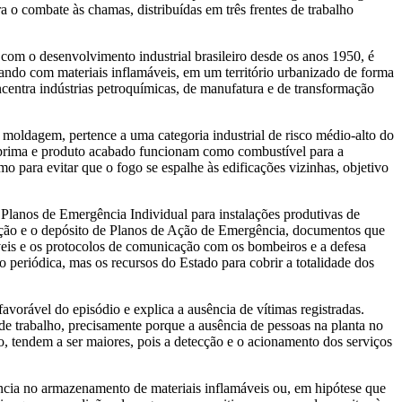
 combate às chamas, distribuídas em três frentes de trabalho
com o desenvolvimento industrial brasileiro desde os anos 1950, é
erando com materiais inflamáveis, em um território urbanizado de forma
centra indústrias petroquímicas, de manufatura e de transformação
 moldagem, pertence a uma categoria industrial de risco médio-alto do
ia-prima e produto acabado funcionam como combustível para a
 para evitar que o fogo se espalhe às edificações vizinhas, objetivo
 Planos de Emergência Individual para instalações produtivas de
ração e o depósito de Planos de Ação de Emergência, documentos que
veis e os protocolos de comunicação com os bombeiros e a defesa
o periódica, mas os recursos do Estado para cobrir a totalidade dos
orável do episódio e explica a ausência de vítimas registradas.
 de trabalho, precisamente porque a ausência de pessoas na planta no
o, tendem a ser maiores, pois a detecção e o acionamento dos serviços
gência no armazenamento de materiais inflamáveis ou, em hipótese que