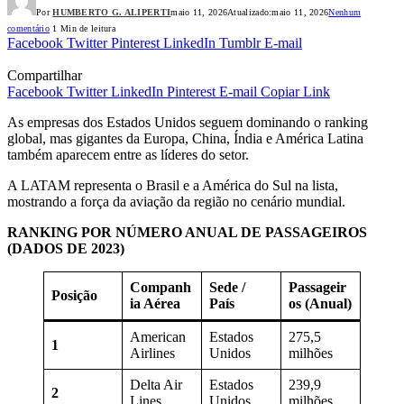
Por
HUMBERTO G. ALIPERTI
maio 11, 2026
Atualizado:
maio 11, 2026
Nenhum
comentário
1 Min de leitura
Facebook
Twitter
Pinterest
LinkedIn
Tumblr
E-mail
Compartilhar
Facebook
Twitter
LinkedIn
Pinterest
E-mail
Copiar Link
As empresas dos Estados Unidos seguem dominando o ranking
global, mas gigantes da Europa, China, Índia e América Latina
também aparecem entre as líderes do setor.
A LATAM representa o Brasil e a América do Sul na lista,
mostrando a força da aviação da região no cenário mundial.
RANKING POR NÚMERO ANUAL DE PASSAGEIROS
(DADOS DE 2023)
Companh
Sede /
Passageir
Posição
ia Aérea
País
os (Anual)
American
Estados
275,5
1
Airlines
Unidos
milhões
Delta Air
Estados
239,9
2
Lines
Unidos
milhões