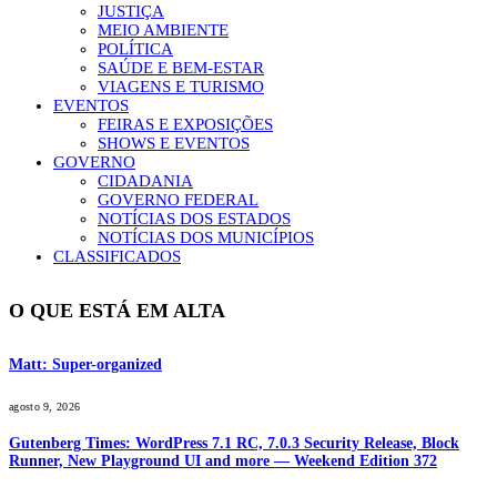
JUSTIÇA
MEIO AMBIENTE
POLÍTICA
SAÚDE E BEM-ESTAR
VIAGENS E TURISMO
EVENTOS
FEIRAS E EXPOSIÇÕES
SHOWS E EVENTOS
GOVERNO
CIDADANIA
GOVERNO FEDERAL
NOTÍCIAS DOS ESTADOS
NOTÍCIAS DOS MUNICÍPIOS
CLASSIFICADOS
O QUE ESTÁ EM ALTA
Matt: Super-organized
agosto 9, 2026
Gutenberg Times: WordPress 7.1 RC, 7.0.3 Security Release, Block
Runner, New Playground UI and more — Weekend Edition 372