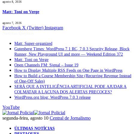
agosto 8, 2026
Matt: Toni on Verge
agosto 7, 2026
Facebook
X (Twitter)
Instagram
Notícias Quentes
Matt: Super-organized
Gutenberg Times: WordPress 7.1 RC, 7.0.3 Security Release, Block
Runner, New Playground UI and more — Weekend Edition 372
Matt: Toni on Verge
Open Channels FM: Signal – Issue 19
How to Display Multiple RSS Feeds on One Page in WordPress
How to Build a Course Membership Site (Recurring Revenue Instead
of One-Off Sales)
SERÁ QUE A INTELIGÊNCIA ARTIFICIAL PODE AJUDAR A
COLMATAR A LACUNA DOS ALERTAS PRECOCES?
WordPress.org blog: WordPress 7.0.3 release
YouTube
segunda-feira, agosto 10
Central de Jornalismo
ÚLTIMAS NOTÍCIAS
DESTAQUES