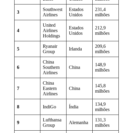
Southwest
Estados
231,4
3
Airlines
Unidos
milhões
United
Estados
212,9
4
Airlines
Unidos
milhões
Holdings
Ryanair
209,6
5
Irlanda
Group
milhões
China
148,9
6
Southern
China
milhões
Airlines
China
145,8
7
Eastern
China
milhões
Airlines
134,9
8
IndiGo
Índia
milhões
Lufthansa
131,3
9
Alemanha
Group
milhões