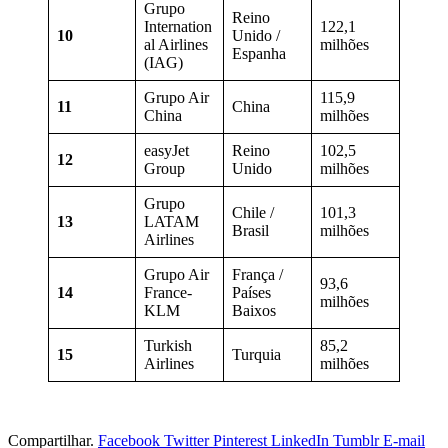
Grupo
Reino
Internation
122,1
10
Unido /
al Airlines
milhões
Espanha
(IAG)
Grupo Air
115,9
11
China
China
milhões
easyJet
Reino
102,5
12
Group
Unido
milhões
Grupo
Chile /
101,3
13
LATAM
Brasil
milhões
Airlines
Grupo Air
França /
93,6
14
France-
Países
milhões
KLM
Baixos
Turkish
85,2
15
Turquia
Airlines
milhões
Compartilhar.
Facebook
Twitter
Pinterest
LinkedIn
Tumblr
E-mail