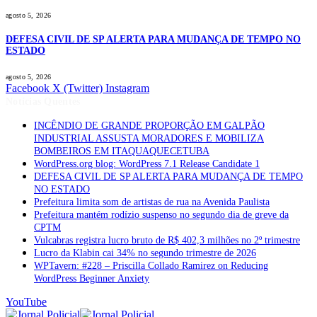
agosto 5, 2026
DEFESA CIVIL DE SP ALERTA PARA MUDANÇA DE TEMPO NO
ESTADO
agosto 5, 2026
Facebook
X (Twitter)
Instagram
Notícias Quentes
INCÊNDIO DE GRANDE PROPORÇÃO EM GALPÃO
INDUSTRIAL ASSUSTA MORADORES E MOBILIZA
BOMBEIROS EM ITAQUAQUECETUBA
WordPress.org blog: WordPress 7.1 Release Candidate 1
DEFESA CIVIL DE SP ALERTA PARA MUDANÇA DE TEMPO
NO ESTADO
Prefeitura limita som de artistas de rua na Avenida Paulista
Prefeitura mantém rodízio suspenso no segundo dia de greve da
CPTM
Vulcabras registra lucro bruto de R$ 402,3 milhões no 2º trimestre
Lucro da Klabin cai 34% no segundo trimestre de 2026
WPTavern: #228 – Priscilla Collado Ramirez on Reducing
WordPress Beginner Anxiety
YouTube