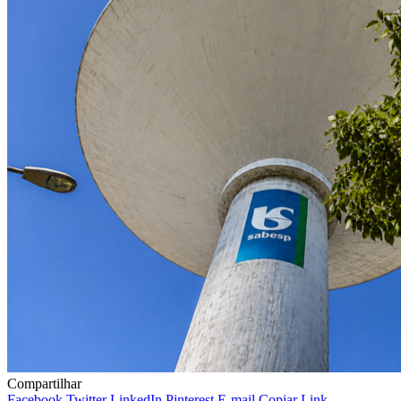
Compartilhar
Facebook
Twitter
LinkedIn
Pinterest
E-mail
Copiar Link