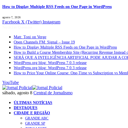
How to Display Multiple RSS Feeds on One Page in WordPress
agosto 7, 2026
Facebook
X (Twitter)
Instagram
Notícias Quentes
Matt: Toni on Verge
Open Channels FM: Signal – Issue 19
How to Display Multiple RSS Feeds on One Page in WordPress
How to Build a Course Membership Site (Recurring Revenue Instead 
SERÁ QUE A INTELIGÊNCIA ARTIFICIAL PODE AJUDAR A C
WordPress.org blog: WordPress 7.0.3 release
WordPress.org blog: WordPress 7.0.3 release
How to Price Your Online Course: One-Time vs Subscription vs Mem
YouTube
sábado, agosto 8
Central de Jornalismo
ÚLTIMAS NOTÍCIAS
DESTAQUES
CIDADE E REGIÃO
GRANDE ABC
GRANDE SP