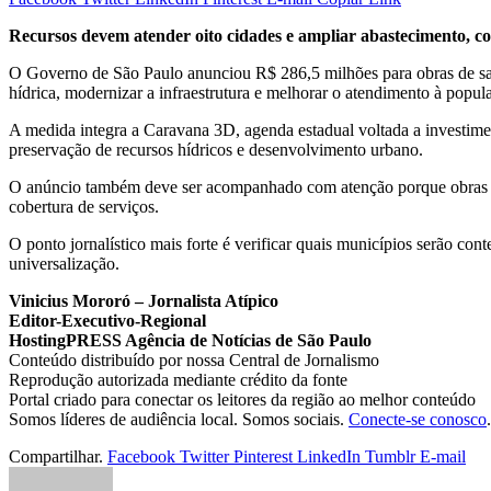
Recursos devem atender oito cidades e ampliar abastecimento, col
O Governo de São Paulo anunciou R$ 286,5 milhões para obras de san
hídrica, modernizar a infraestrutura e melhorar o atendimento à popul
A medida integra a Caravana 3D, agenda estadual voltada a investiment
preservação de recursos hídricos e desenvolvimento urbano.
O anúncio também deve ser acompanhado com atenção porque obras de 
cobertura de serviços.
O ponto jornalístico mais forte é verificar quais municípios serão con
universalização.
Vinicius Mororó – Jornalista Atípico
Editor-Executivo-Regional
HostingPRESS Agência de Notícias de São Paulo
Conteúdo distribuído por nossa Central de Jornalismo
Reprodução autorizada mediante crédito da fonte
Portal criado para conectar os leitores da região ao melhor conteúdo
Somos líderes de audiência local. Somos sociais.
Conecte-se conosco
.
Compartilhar.
Facebook
Twitter
Pinterest
LinkedIn
Tumblr
E-mail