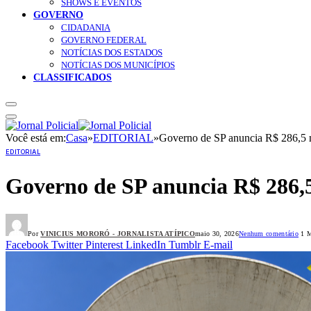
SHOWS E EVENTOS
GOVERNO
CIDADANIA
GOVERNO FEDERAL
NOTÍCIAS DOS ESTADOS
NOTÍCIAS DOS MUNICÍPIOS
CLASSIFICADOS
Você está em:
Casa
»
EDITORIAL
»
Governo de SP anuncia R$ 286,5 m
EDITORIAL
Governo de SP anuncia R$ 286,5
Por
VINICIUS MORORÓ - JORNALISTA ATÍPICO
maio 30, 2026
Nenhum comentário
1 M
Facebook
Twitter
Pinterest
LinkedIn
Tumblr
E-mail