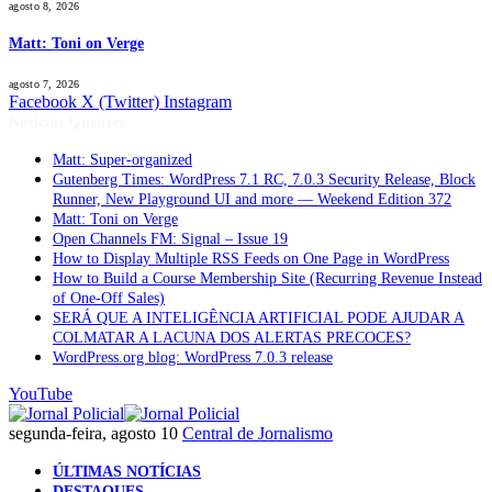
agosto 8, 2026
Matt: Toni on Verge
agosto 7, 2026
Facebook
X (Twitter)
Instagram
Notícias Quentes
Matt: Super-organized
Gutenberg Times: WordPress 7.1 RC, 7.0.3 Security Release, Block
Runner, New Playground UI and more — Weekend Edition 372
Matt: Toni on Verge
Open Channels FM: Signal – Issue 19
How to Display Multiple RSS Feeds on One Page in WordPress
How to Build a Course Membership Site (Recurring Revenue Instead
of One-Off Sales)
SERÁ QUE A INTELIGÊNCIA ARTIFICIAL PODE AJUDAR A
COLMATAR A LACUNA DOS ALERTAS PRECOCES?
WordPress.org blog: WordPress 7.0.3 release
YouTube
segunda-feira, agosto 10
Central de Jornalismo
ÚLTIMAS NOTÍCIAS
DESTAQUES