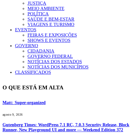
JUSTIÇA
MEIO AMBIENTE
POLÍTICA
SAÚDE E BEM-ESTAR
VIAGENS E TURISMO
EVENTOS
FEIRAS E EXPOSIÇÕES
SHOWS E EVENTOS
GOVERNO
CIDADANIA
GOVERNO FEDERAL
NOTÍCIAS DOS ESTADOS
NOTÍCIAS DOS MUNICÍPIOS
CLASSIFICADOS
O QUE ESTÁ EM ALTA
Matt: Super-organized
agosto 9, 2026
Gutenberg Times: WordPress 7.1 RC, 7.0.3 Security Release, Block
Runner, New Playground UI and more — Weekend Edition 372