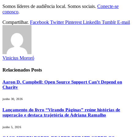
Somos líderes de audiência local. Somos sociais.
Conecte-se
conosco
.
Compartilhar.
Facebook
Twitter
Pinterest
LinkedIn
Tumblr
E-mail
Vinicius Mororó
Relacionados
Posts
Aaron D. Campbell: Open Source Support Can’t Depend on
Charity
junho 30, 2026
Lançamento do livro “Virando Páginas” reúne histórias de
superação e destaca trajetória de Adriana Ramalho
junho 5, 2026