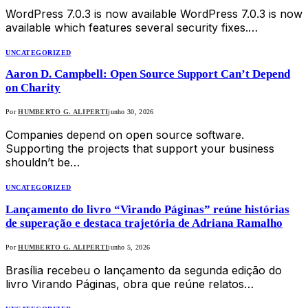
WordPress 7.0.3 is now available WordPress 7.0.3 is now
available which features several security fixes.…
UNCATEGORIZED
Aaron D. Campbell: Open Source Support Can’t Depend
on Charity
Por
HUMBERTO G. ALIPERTI
junho 30, 2026
Companies depend on open source software.
Supporting the projects that support your business
shouldn’t be…
UNCATEGORIZED
Lançamento do livro “Virando Páginas” reúne histórias
de superação e destaca trajetória de Adriana Ramalho
Por
HUMBERTO G. ALIPERTI
junho 5, 2026
Brasília recebeu o lançamento da segunda edição do
livro Virando Páginas, obra que reúne relatos…