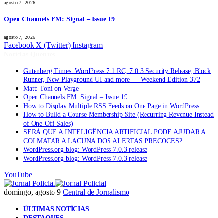
agosto 7, 2026
Open Channels FM: Signal – Issue 19
agosto 7, 2026
Facebook
X (Twitter)
Instagram
Notícias Quentes
Gutenberg Times: WordPress 7.1 RC, 7.0.3 Security Release, Block
Runner, New Playground UI and more — Weekend Edition 372
Matt: Toni on Verge
Open Channels FM: Signal – Issue 19
How to Display Multiple RSS Feeds on One Page in WordPress
How to Build a Course Membership Site (Recurring Revenue Instead
of One-Off Sales)
SERÁ QUE A INTELIGÊNCIA ARTIFICIAL PODE AJUDAR A
COLMATAR A LACUNA DOS ALERTAS PRECOCES?
WordPress.org blog: WordPress 7.0.3 release
WordPress.org blog: WordPress 7.0.3 release
YouTube
domingo, agosto 9
Central de Jornalismo
ÚLTIMAS NOTÍCIAS
DESTAQUES