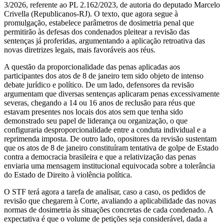
3/2026, referente ao PL 2.162/2023, de autoria do deputado Marcelo
Crivella (Republicanos-RJ). O texto, que agora segue à
promulgação, estabelece parâmetros de dosimetria penal que
permitirão às defesas dos condenados pleitear a revisão das
sentenças já proferidas, argumentando a aplicação retroativa das
novas diretrizes legais, mais favoráveis aos réus.
A questão da proporcionalidade das penas aplicadas aos
participantes dos atos de 8 de janeiro tem sido objeto de intenso
debate jurídico e político. De um lado, defensores da revisão
argumentam que diversas sentenças aplicaram penas excessivamente
severas, chegando a 14 ou 16 anos de reclusão para réus que
estavam presentes nos locais dos atos sem que tenha sido
demonstrado seu papel de liderança ou organização, o que
configuraria desproporcionalidade entre a conduta individual e a
reprimenda imposta. De outro lado, opositores da revisão sustentam
que os atos de 8 de janeiro constituíram tentativa de golpe de Estado
contra a democracia brasileira e que a relativização das penas
enviaria uma mensagem institucional equivocada sobre a tolerância
do Estado de Direito à violência política.
O STF terá agora a tarefa de analisar, caso a caso, os pedidos de
revisão que chegarem à Corte, avaliando a aplicabilidade das novas
normas de dosimetria às situações concretas de cada condenado. A
expectativa é que o volume de petições seja considerável, dada a