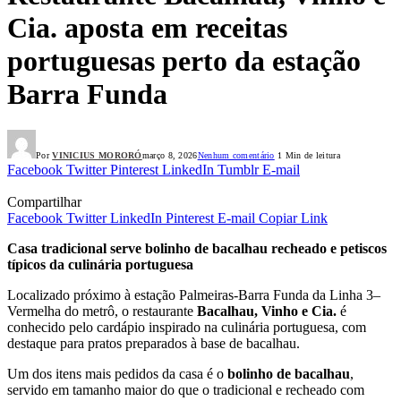
Cia. aposta em receitas
portuguesas perto da estação
Barra Funda
Por
VINICIUS MORORÓ
março 8, 2026
Nenhum comentário
1 Min de leitura
Facebook
Twitter
Pinterest
LinkedIn
Tumblr
E-mail
Compartilhar
Facebook
Twitter
LinkedIn
Pinterest
E-mail
Copiar Link
Casa tradicional serve bolinho de bacalhau recheado e petiscos
típicos da culinária portuguesa
Localizado próximo à estação Palmeiras-Barra Funda da Linha 3–
Vermelha do metrô, o restaurante
Bacalhau, Vinho e Cia.
é
conhecido pelo cardápio inspirado na culinária portuguesa, com
destaque para pratos preparados à base de bacalhau.
Um dos itens mais pedidos da casa é o
bolinho de bacalhau
,
servido em tamanho maior do que o tradicional e recheado com