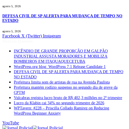
agosto 5, 2026
DEFESA CIVIL DE SP ALERTA PARA MUDANÇA DE TEMPO NO
ESTADO
agosto 5, 2026
Facebook
X (Twitter)
Instagram
Notícias Quentes
INCÊNDIO DE GRANDE PROPORÇÃO EM GALPÃO
INDUSTRIAL ASSUSTA MORADORES E MOBILIZA
BOMBEIROS EM ITAQUAQUECETUBA
WordPress.org blog: WordPress 7.1 Release Candidate 1
DEFESA CIVIL DE SP ALERTA PARA MUDANÇA DE TEMPO
NO ESTADO
Prefeitura limita som de artistas de rua na Avenida Paulista
Prefeitura mantém rodízio suspenso no segundo dia de greve da
CPTM
Vulcabras registra lucro bruto de R$ 402,3 milhões no 2º trimestre
Lucro da Klabin cai 34% no segundo trimestre de 2026
WPTavern: #228 – Priscilla Collado Ramirez on Reducing
WordPress Beginner Anxiety
YouTube