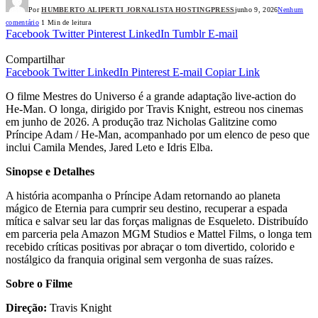
Por
HUMBERTO ALIPERTI JORNALISTA HOSTINGPRESS
junho 9, 2026
Nenhum
comentário
1 Min de leitura
Facebook
Twitter
Pinterest
LinkedIn
Tumblr
E-mail
Compartilhar
Facebook
Twitter
LinkedIn
Pinterest
E-mail
Copiar Link
O filme Mestres do Universo é a grande adaptação live-action do
He-Man. O longa, dirigido por Travis Knight, estreou nos cinemas
em junho de 2026. A produção traz Nicholas Galitzine como
Príncipe Adam / He-Man, acompanhado por um elenco de peso que
inclui Camila Mendes, Jared Leto e Idris Elba.
Sinopse e Detalhes
A história acompanha o Príncipe Adam retornando ao planeta
mágico de Eternia para cumprir seu destino, recuperar a espada
mítica e salvar seu lar das forças malignas de Esqueleto. Distribuído
em parceria pela Amazon MGM Studios e Mattel Films, o longa tem
recebido críticas positivas por abraçar o tom divertido, colorido e
nostálgico da franquia original sem vergonha de suas raízes.
Sobre o Filme
Direção:
Travis Knight