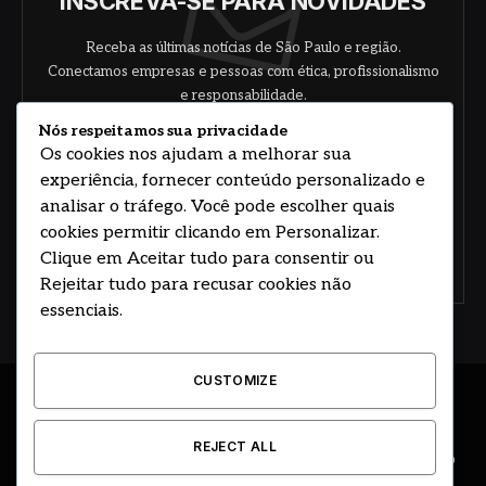
INSCREVA-SE PARA NOVIDADES
Receba as últimas notícias de São Paulo e região.
Conectamos empresas e pessoas com ética, profissionalismo
e responsabilidade.
Nós respeitamos sua privacidade
Os cookies nos ajudam a melhorar sua
experiência, fornecer conteúdo personalizado e
analisar o tráfego. Você pode escolher quais
cookies permitir clicando em Personalizar.
Clique em Aceitar tudo para consentir ou
Concorde com nossos termos e acordo de
política
Rejeitar tudo para recusar cookies não
essenciais.
CUSTOMIZE
© 2026 DESENVOLVIDO POR HOSTING PRIME BRASIL
REJECT ALL
ÚLTIMAS NOTÍCIAS
DESTAQUES
CIDADE E REGIÃO