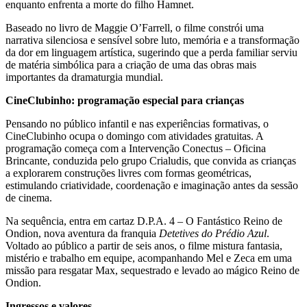
enquanto enfrenta a morte do filho Hamnet.
Baseado no livro de Maggie O’Farrell, o filme constrói uma
narrativa silenciosa e sensível sobre luto, memória e a transformação
da dor em linguagem artística, sugerindo que a perda familiar serviu
de matéria simbólica para a criação de uma das obras mais
importantes da dramaturgia mundial.
CineClubinho: programação especial para crianças
Pensando no público infantil e nas experiências formativas, o
CineClubinho ocupa o domingo com atividades gratuitas. A
programação começa com a Intervenção Conectus – Oficina
Brincante, conduzida pelo grupo Crialudis, que convida as crianças
a explorarem construções livres com formas geométricas,
estimulando criatividade, coordenação e imaginação antes da sessão
de cinema.
Na sequência, entra em cartaz D.P.A. 4 – O Fantástico Reino de
Ondion, nova aventura da franquia
Detetives do Prédio Azul
.
Voltado ao público a partir de seis anos, o filme mistura fantasia,
mistério e trabalho em equipe, acompanhando Mel e Zeca em uma
missão para resgatar Max, sequestrado e levado ao mágico Reino de
Ondion.
Ingressos e valores