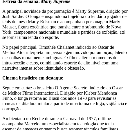
Estreia da semana:
Marty Supreme
A principal novidade da programação é Marty Supreme, dirigido por
Josh Safdie. O longa é inspirado na trajetória do lendário jogador de
tênis de mesa Marty Reisman e acompanha o personagem Marty
Mauser, figura excêntrica que transita entre o submundo de Nova
York, campeonatos nacionais e mundiais e partidas de exibição, até
se tornar uma lenda do esporte.
No papel principal, Timothée Chalamet indicado ao Oscar de
Melhor Ator interpreta um personagem movido por ambição, talento
e escolhas moralmente ambíguas. O filme alterna momentos de
introspecção e caos, combinando esporte de alto nível com uma
narrativa intensa sobre identidade e obsessão.
Cinema brasileiro em destaque
Segue em cartaz o brasileiro O Agente Secreto, indicado ao Oscar
de Melhor Filme Internacional. Dirigido por Kleber Mendonça
Filho, o longa retorna ao Brasil dos anos 1970 para revisitar as
marcas da ditadura militar a partir de uma trama de fuga, vigilância e
corrupção.
Ambientado no Recife durante o Carnaval de 1977, o filme
acompanha Marcelo, um especialista em tecnologia que tenta
escapar de ameaças enquanto busca retomar vínculos familiares.