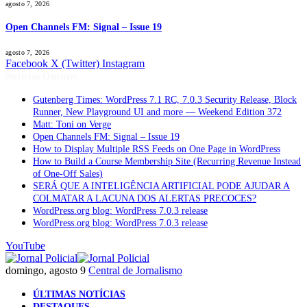
agosto 7, 2026
Open Channels FM: Signal – Issue 19
agosto 7, 2026
Facebook
X (Twitter)
Instagram
Notícias Quentes
Gutenberg Times: WordPress 7.1 RC, 7.0.3 Security Release, Block
Runner, New Playground UI and more — Weekend Edition 372
Matt: Toni on Verge
Open Channels FM: Signal – Issue 19
How to Display Multiple RSS Feeds on One Page in WordPress
How to Build a Course Membership Site (Recurring Revenue Instead
of One-Off Sales)
SERÁ QUE A INTELIGÊNCIA ARTIFICIAL PODE AJUDAR A
COLMATAR A LACUNA DOS ALERTAS PRECOCES?
WordPress.org blog: WordPress 7.0.3 release
WordPress.org blog: WordPress 7.0.3 release
YouTube
domingo, agosto 9
Central de Jornalismo
ÚLTIMAS NOTÍCIAS
DESTAQUES