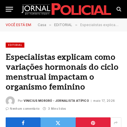
VOCÊ ESTÁ EM:
Casa
»
EDITORIAL
»
Especialistas explicam como variações hormonais do ciclo menstrual impactam o organismo feminino
EDITORIAL
Especialistas explicam como
variações hormonais do ciclo
menstrual impactam o
organismo feminino
Por
VINICIUS MORORÓ - JORNALISTA ATÍPICO
maio 17, 2026
Nenhum comentário
3 Mins lidos