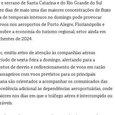
l e serrano de Santa Catarina e do Rio Grande do Sul
dez dias de maio uma das maiores concentrações de fluxo
cia de temporais intensos no domingo pode provocar
voos nos aeroportos de Porto Alegre, Florianópolis e
 sobre a economia do turismo regional, setor ainda em
chentes de 2024.
ac, emitiu aviso de atenção às companhias aéreas
íodo de sexta-feira a domingo, alertando para a
entos de desvio e redirecionamento de voos em razão
ssageiros com voos previstos para os principais
emana são orientados a acompanhar os comunicados das
edência adicional às dependências aeroportuárias, onde
iores nos dias em que o tráfego aéreo é interrompido ou
ráveis.