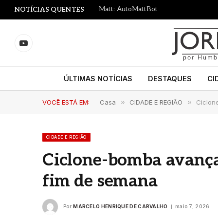
Matt: AutoMattBot
NOTÍCIAS QUENTES
YouTube
ÚLTIMAS NOTÍCIAS
DESTAQUES
CI
VOCÊ ESTÁ EM:
Casa
»
CIDADE E REGIÃO
»
Ciclon
CIDADE E REGIÃO
Ciclone-bomba avança 
fim de semana
Por
MARCELO HENRIQUE DE CARVALHO
maio 7, 2026