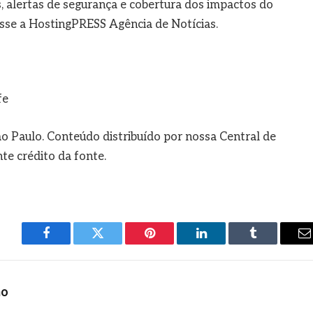
, alertas de segurança e cobertura dos impactos do
esse a HostingPRESS Agência de Notícias.
fe
o Paulo. Conteúdo distribuído por nossa Central de
e crédito da fonte.
Facebook
Twitter
Pinterest
LinkedIn
Tumblr
E
m
ho