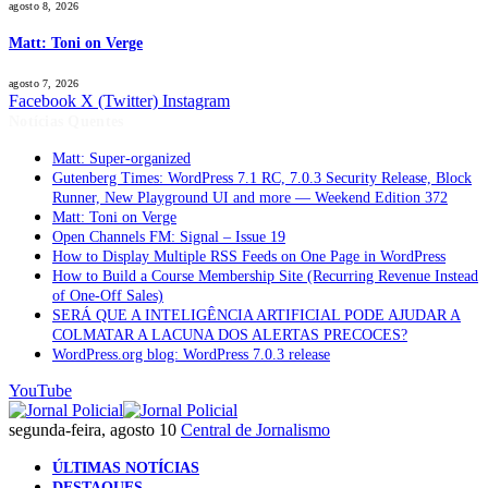
agosto 8, 2026
Matt: Toni on Verge
agosto 7, 2026
Facebook
X (Twitter)
Instagram
Notícias Quentes
Matt: Super-organized
Gutenberg Times: WordPress 7.1 RC, 7.0.3 Security Release, Block
Runner, New Playground UI and more — Weekend Edition 372
Matt: Toni on Verge
Open Channels FM: Signal – Issue 19
How to Display Multiple RSS Feeds on One Page in WordPress
How to Build a Course Membership Site (Recurring Revenue Instead
of One-Off Sales)
SERÁ QUE A INTELIGÊNCIA ARTIFICIAL PODE AJUDAR A
COLMATAR A LACUNA DOS ALERTAS PRECOCES?
WordPress.org blog: WordPress 7.0.3 release
YouTube
segunda-feira, agosto 10
Central de Jornalismo
ÚLTIMAS NOTÍCIAS
DESTAQUES