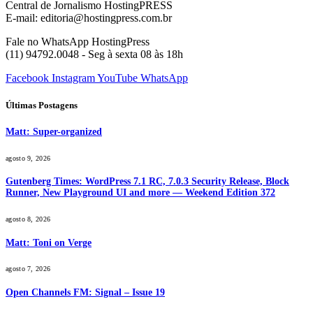
Central de Jornalismo HostingPRESS
E-mail: editoria@hostingpress.com.br
Fale no WhatsApp HostingPress
(11) 94792.0048 - Seg à sexta 08 às 18h
Facebook
Instagram
YouTube
WhatsApp
Últimas Postagens
Matt: Super-organized
agosto 9, 2026
Gutenberg Times: WordPress 7.1 RC, 7.0.3 Security Release, Block
Runner, New Playground UI and more — Weekend Edition 372
agosto 8, 2026
Matt: Toni on Verge
agosto 7, 2026
Open Channels FM: Signal – Issue 19