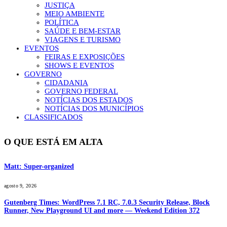
JUSTIÇA
MEIO AMBIENTE
POLÍTICA
SAÚDE E BEM-ESTAR
VIAGENS E TURISMO
EVENTOS
FEIRAS E EXPOSIÇÕES
SHOWS E EVENTOS
GOVERNO
CIDADANIA
GOVERNO FEDERAL
NOTÍCIAS DOS ESTADOS
NOTÍCIAS DOS MUNICÍPIOS
CLASSIFICADOS
O QUE ESTÁ EM ALTA
Matt: Super-organized
agosto 9, 2026
Gutenberg Times: WordPress 7.1 RC, 7.0.3 Security Release, Block
Runner, New Playground UI and more — Weekend Edition 372