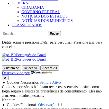
GOVERNO
CIDADANIA
GOVERNO FEDERAL
NOTÍCIAS DOS ESTADOS
NOTÍCIAS DOS MUNICÍPIOS
CLASSIFICADOS
Enviar
Digite acima e pressione
Enter
para pesquisar. Pressione
Esc
para
cancelar.
Português do Brasil
Português do Brasil
Customize
Reject All
Accept All
Desenvolvido por
✖
►
Cookies Necessários
Sempre Ativo
Cookies necessários habilitam recursos essenciais do site, como
login seguro e ajustes de preferências de consentimento. Eles não
armazenam dados pessoais.
Nenhum
►
Cookies Funcionais
Observação