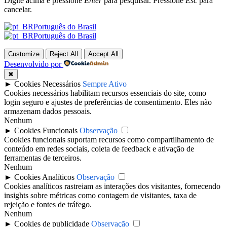
Digite acima e pressione
Enter
para pesquisar. Pressione
Esc
para
cancelar.
Português do Brasil
Português do Brasil
Customize
Reject All
Accept All
Desenvolvido por
✖
►
Cookies Necessários
Sempre Ativo
Cookies necessários habilitam recursos essenciais do site, como
login seguro e ajustes de preferências de consentimento. Eles não
armazenam dados pessoais.
Nenhum
►
Cookies Funcionais
Observação
Cookies funcionais suportam recursos como compartilhamento de
conteúdo em redes sociais, coleta de feedback e ativação de
ferramentas de terceiros.
Nenhum
►
Cookies Analíticos
Observação
Cookies analíticos rastreiam as interações dos visitantes, fornecendo
insights sobre métricas como contagem de visitantes, taxa de
rejeição e fontes de tráfego.
Nenhum
►
Cookies de publicidade
Observação