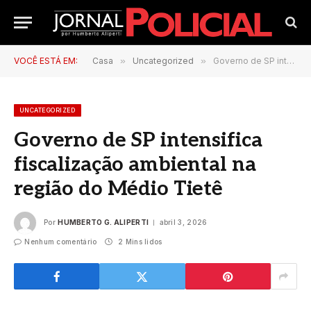
VOCÊ ESTÁ EM:
Casa
»
Uncategorized
»
Governo de SP intensifica fiscalização ambiental na região do Médio Tietê
UNCATEGORIZED
Governo de SP intensifica
fiscalização ambiental na
região do Médio Tietê
Por
HUMBERTO G. ALIPERTI
abril 3, 2026
Nenhum comentário
2 Mins lidos