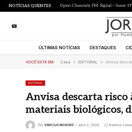
Open Channels FM: Signal – Issue 19
NOTÍCIAS QUENTES
YouTube
ÚLTIMAS NOTÍCIAS
DESTAQUES
CI
VOCÊ ESTÁ EM:
Casa
»
EDITORIAL
»
Anvisa descar
EDITORIAL
Anvisa descarta risco 
materiais biológicos,
Por
VINICIUS MORORÓ
abril 2, 2026
Nenhum comen