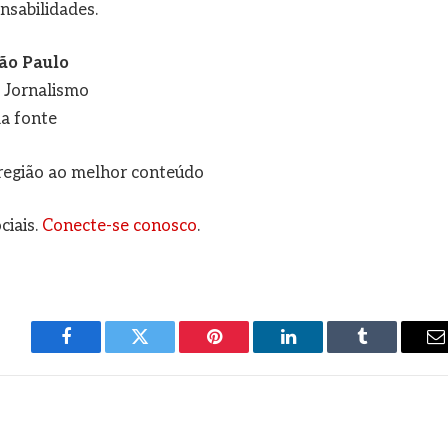
nsabilidades.
ão Paulo
e Jornalismo
a fonte
a região ao melhor conteúdo
ciais.
Conecte-se conosco
.
Facebook
Twitter
Pinterest
LinkedIn
Tumblr
E
m