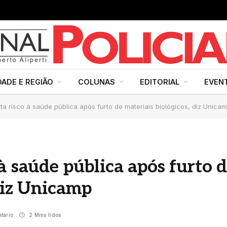
DADE E REGIÃO
COLUNAS
EDITORIAL
EVEN
ta risco à saúde pública após furto de materiais biológicos, diz Unica
à saúde pública após furto 
 diz Unicamp
tário
2 Mins lidos