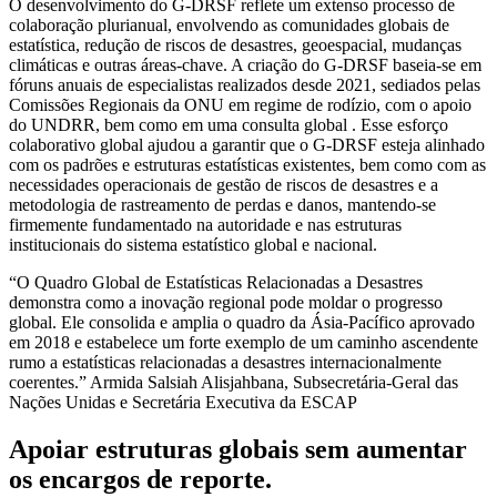
O desenvolvimento do G-DRSF reflete um extenso processo de
colaboração plurianual, envolvendo as comunidades globais de
estatística, redução de riscos de desastres, geoespacial, mudanças
climáticas e outras áreas-chave. A criação do G-DRSF baseia-se em
fóruns anuais de especialistas realizados desde 2021, sediados pelas
Comissões Regionais da ONU em regime de rodízio, com o apoio
do UNDRR, bem como em uma consulta global . Esse esforço
colaborativo global ajudou a garantir que o G-DRSF esteja alinhado
com os padrões e estruturas estatísticas existentes, bem como com as
necessidades operacionais de gestão de riscos de desastres e a
metodologia de rastreamento de perdas e danos, mantendo-se
firmemente fundamentado na autoridade e nas estruturas
institucionais do sistema estatístico global e nacional.
“O Quadro Global de Estatísticas Relacionadas a Desastres
demonstra como a inovação regional pode moldar o progresso
global. Ele consolida e amplia o quadro da Ásia-Pacífico aprovado
em 2018 e estabelece um forte exemplo de um caminho ascendente
rumo a estatísticas relacionadas a desastres internacionalmente
coerentes.” Armida Salsiah Alisjahbana, Subsecretária-Geral das
Nações Unidas e Secretária Executiva da ESCAP
Apoiar estruturas globais sem aumentar
os encargos de reporte.