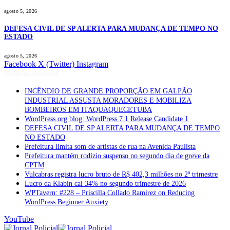
agosto 5, 2026
DEFESA CIVIL DE SP ALERTA PARA MUDANÇA DE TEMPO NO
ESTADO
agosto 5, 2026
Facebook
X (Twitter)
Instagram
Notícias Quentes
INCÊNDIO DE GRANDE PROPORÇÃO EM GALPÃO
INDUSTRIAL ASSUSTA MORADORES E MOBILIZA
BOMBEIROS EM ITAQUAQUECETUBA
WordPress.org blog: WordPress 7.1 Release Candidate 1
DEFESA CIVIL DE SP ALERTA PARA MUDANÇA DE TEMPO
NO ESTADO
Prefeitura limita som de artistas de rua na Avenida Paulista
Prefeitura mantém rodízio suspenso no segundo dia de greve da
CPTM
Vulcabras registra lucro bruto de R$ 402,3 milhões no 2º trimestre
Lucro da Klabin cai 34% no segundo trimestre de 2026
WPTavern: #228 – Priscilla Collado Ramirez on Reducing
WordPress Beginner Anxiety
YouTube