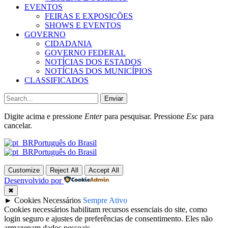
EVENTOS
FEIRAS E EXPOSIÇÕES
SHOWS E EVENTOS
GOVERNO
CIDADANIA
GOVERNO FEDERAL
NOTÍCIAS DOS ESTADOS
NOTÍCIAS DOS MUNICÍPIOS
CLASSIFICADOS
Enviar
Digite acima e pressione
Enter
para pesquisar. Pressione
Esc
para
cancelar.
Português do Brasil
Português do Brasil
Customize
Reject All
Accept All
Desenvolvido por
✖
►
Cookies Necessários
Sempre Ativo
Cookies necessários habilitam recursos essenciais do site, como
login seguro e ajustes de preferências de consentimento. Eles não
armazenam dados pessoais.