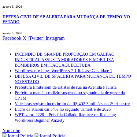
agosto 5, 2026
DEFESA CIVIL DE SP ALERTA PARA MUDANÇA DE TEMPO NO
ESTADO
agosto 5, 2026
Facebook
X (Twitter)
Instagram
Notícias Quentes
INCÊNDIO DE GRANDE PROPORÇÃO EM GALPÃO
INDUSTRIAL ASSUSTA MORADORES E MOBILIZA
BOMBEIROS EM ITAQUAQUECETUBA
WordPress.org blog: WordPress 7.1 Release Candidate 1
DEFESA CIVIL DE SP ALERTA PARA MUDANÇA DE TEMPO
NO ESTADO
Prefeitura limita som de artistas de rua na Avenida Paulista
Prefeitura mantém rodízio suspenso no segundo dia de greve da
CPTM
Vulcabras registra lucro bruto de R$ 402,3 milhões no 2º trimestre
Lucro da Klabin cai 34% no segundo trimestre de 2026
WPTavern: #228 – Priscilla Collado Ramirez on Reducing
WordPress Beginner Anxiety
YouTube