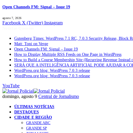
Open Channels FM: Signal – Issue 19
agosto 7, 2026
Facebook
X (Twitter)
Instagram
Notícias Quentes
Gutenberg Times: WordPress 7.1 RC, 7.0.3 Security Release, Block
Matt: Toni on Verge
Open Channels FM: Signal – Issue 19
How to Display Multiple RSS Feeds on One Page in WordPress
How to Build a Course Membership Site (Recurring Revenue Instead 
SERÁ QUE A INTELIGÊNCIA ARTIFICIAL PODE AJUDAR A C
WordPress.org blog: WordPress 7.0.3 release
WordPress.org blog: WordPress 7.0.3 release
YouTube
domingo, agosto 9
Central de Jornalismo
ÚLTIMAS NOTÍCIAS
DESTAQUES
CIDADE E REGIÃO
GRANDE ABC
GRANDE SP