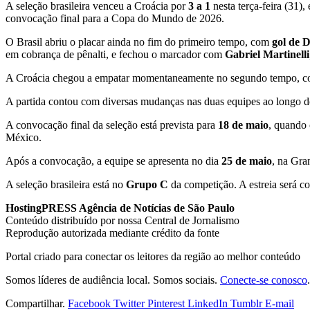
A seleção brasileira venceu a Croácia por
3 a 1
nesta terça-feira (31
convocação final para a Copa do Mundo de 2026.
O Brasil abriu o placar ainda no fim do primeiro tempo, com
gol de 
em cobrança de pênalti, e fechou o marcador com
Gabriel Martinelli
A Croácia chegou a empatar momentaneamente no segundo tempo, com g
A partida contou com diversas mudanças nas duas equipes ao longo do
A convocação final da seleção está prevista para
18 de maio
, quando 
México.
Após a convocação, a equipe se apresenta no dia
25 de maio
, na Gra
A seleção brasileira está no
Grupo C
da competição. A estreia será c
HostingPRESS Agência de Notícias de São Paulo
Conteúdo distribuído por nossa Central de Jornalismo
Reprodução autorizada mediante crédito da fonte
Portal criado para conectar os leitores da região ao melhor conteúdo
Somos líderes de audiência local. Somos sociais.
Conecte-se conosco
.
Compartilhar.
Facebook
Twitter
Pinterest
LinkedIn
Tumblr
E-mail