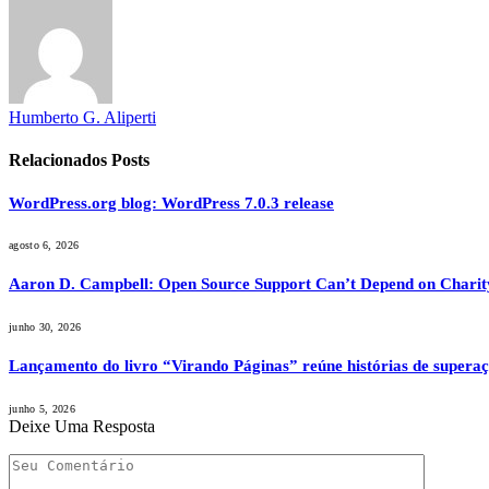
Humberto G. Aliperti
Relacionados
Posts
WordPress.org blog: WordPress 7.0.3 release
agosto 6, 2026
Aaron D. Campbell: Open Source Support Can’t Depend on Charit
junho 30, 2026
Lançamento do livro “Virando Páginas” reúne histórias de superaç
junho 5, 2026
Deixe Uma Resposta