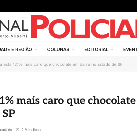
DADE E REGIÃO
COLUNAS
EDITORIAL
EVEN
 está 121% mais caro que chocolate em barra no Estado de SP
1% mais caro que chocolate
 SP
entário
2 Mins lidos