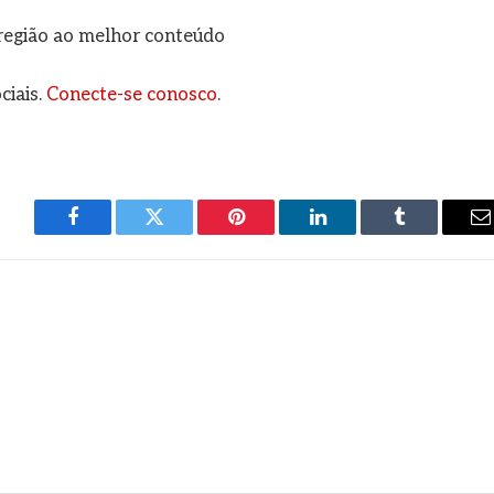
a região ao melhor conteúdo
ciais.
Conecte-se conosco
.
Facebook
Twitter
Pinterest
LinkedIn
Tumblr
E
m