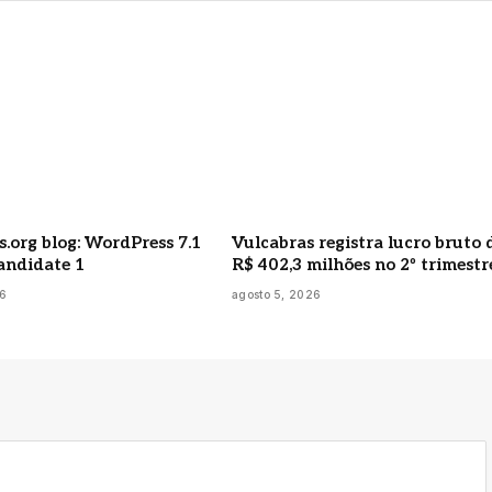
.org blog: WordPress 7.1
Vulcabras registra lucro bruto 
andidate 1
R$ 402,3 milhões no 2º trimestr
26
agosto 5, 2026