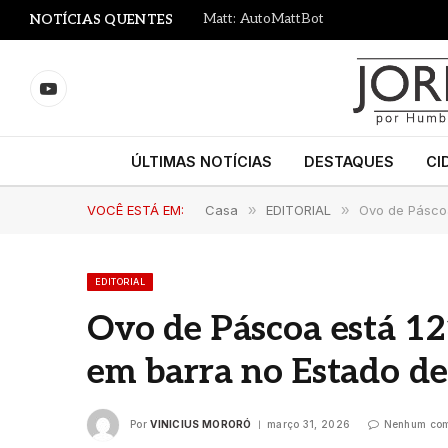
Matt: AutoMattBot
NOTÍCIAS QUENTES
YouTube
ÚLTIMAS NOTÍCIAS
DESTAQUES
CI
VOCÊ ESTÁ EM:
Casa
»
EDITORIAL
»
Ovo de Páscoa
EDITORIAL
Ovo de Páscoa está 12
em barra no Estado de
Por
VINICIUS MORORÓ
março 31, 2026
Nenhum com