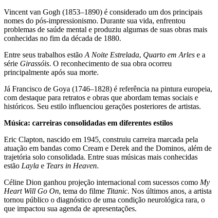
Vincent van Gogh (1853–1890) é considerado um dos principais
nomes do pós-impressionismo. Durante sua vida, enfrentou
problemas de saúde mental e produziu algumas de suas obras mais
conhecidas no fim da década de 1880.
Entre seus trabalhos estão
A Noite Estrelada
,
Quarto em Arles
e a
série
Girassóis
. O reconhecimento de sua obra ocorreu
principalmente após sua morte.
Já Francisco de Goya (1746–1828) é referência na pintura europeia,
com destaque para retratos e obras que abordam temas sociais e
históricos. Seu estilo influenciou gerações posteriores de artistas.
Música: carreiras consolidadas em diferentes estilos
Eric Clapton, nascido em 1945, construiu carreira marcada pela
atuação em bandas como Cream e Derek and the Dominos, além de
trajetória solo consolidada. Entre suas músicas mais conhecidas
estão
Layla
e
Tears in Heaven
.
Céline Dion ganhou projeção internacional com sucessos como
My
Heart Will Go On
, tema do filme
Titanic
. Nos últimos anos, a artista
tornou público o diagnóstico de uma condição neurológica rara, o
que impactou sua agenda de apresentações.