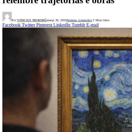
Por
VINICIUS MORORÓ
março 30, 2026
Nenhum comentário
2 Mins lidos
Facebook
Twitter
Pinterest
LinkedIn
Tumblr
E-mail