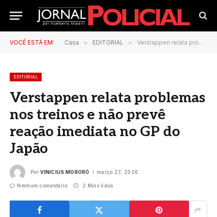
VOCÊ ESTÁ EM:
Casa
»
EDITORIAL
»
Verstappen relata problemas nos treinos e não prevê reação imediata no GP do Japão
EDITORIAL
Verstappen relata problemas
nos treinos e não prevê
reação imediata no GP do
Japão
Por
VINICIUS MORORÓ
março 27, 2026
Nenhum comentário
2 Mins lidos