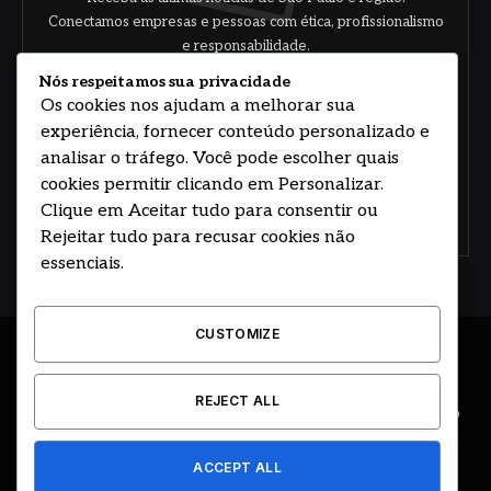
Conectamos empresas e pessoas com ética, profissionalismo
e responsabilidade.
Nós respeitamos sua privacidade
Os cookies nos ajudam a melhorar sua
experiência, fornecer conteúdo personalizado e
analisar o tráfego. Você pode escolher quais
cookies permitir clicando em Personalizar.
Clique em Aceitar tudo para consentir ou
Concorde com nossos termos e acordo de
política
Rejeitar tudo para recusar cookies não
essenciais.
CUSTOMIZE
© 2026 DESENVOLVIDO POR HOSTING PRIME BRASIL
REJECT ALL
ÚLTIMAS NOTÍCIAS
DESTAQUES
CIDADE E REGIÃO
COLUNAS
EDITORIAL
EVENTOS
GOVERNO
ACCEPT ALL
CLASSIFICADOS