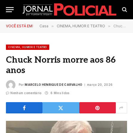
VOCÊ ESTÁ EM:
Casa
»
CINEMA, HUMOR E TEATRO
»
Chuck Norris morre aos 86 anos
CINEMA, HUMOR E TEATRO
Chuck Norris morre aos 86
anos
Por
MARCELO HENRIQUE DE CARVALHO
março 20, 2026
Nenhum comentário
6 Mins lidos