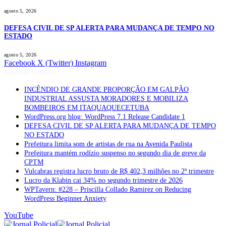
agosto 5, 2026
DEFESA CIVIL DE SP ALERTA PARA MUDANÇA DE TEMPO NO
ESTADO
agosto 5, 2026
Facebook
X (Twitter)
Instagram
Notícias Quentes
INCÊNDIO DE GRANDE PROPORÇÃO EM GALPÃO
INDUSTRIAL ASSUSTA MORADORES E MOBILIZA
BOMBEIROS EM ITAQUAQUECETUBA
WordPress.org blog: WordPress 7.1 Release Candidate 1
DEFESA CIVIL DE SP ALERTA PARA MUDANÇA DE TEMPO
NO ESTADO
Prefeitura limita som de artistas de rua na Avenida Paulista
Prefeitura mantém rodízio suspenso no segundo dia de greve da
CPTM
Vulcabras registra lucro bruto de R$ 402,3 milhões no 2º trimestre
Lucro da Klabin cai 34% no segundo trimestre de 2026
WPTavern: #228 – Priscilla Collado Ramirez on Reducing
WordPress Beginner Anxiety
YouTube