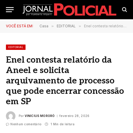
VOCÊ ESTÁ EM:
Casa
»
EDITORIAL
»
Enel contesta relatório da Aneel e solicita arquivamento de processo que pode encerrar concessão em SP
EDITORIAL
Enel contesta relatório da
Aneel e solicita
arquivamento de processo
que pode encerrar concessão
em SP
Por
VINICIUS MORORÓ
fevereiro 28, 2026
Nenhum comentário
1 Min de leitura