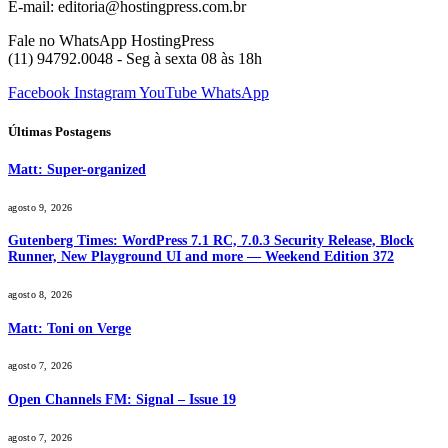
E-mail: editoria@hostingpress.com.br
Fale no WhatsApp HostingPress
(11) 94792.0048 - Seg à sexta 08 às 18h
Facebook
Instagram
YouTube
WhatsApp
Últimas Postagens
Matt: Super-organized
agosto 9, 2026
Gutenberg Times: WordPress 7.1 RC, 7.0.3 Security Release, Block
Runner, New Playground UI and more — Weekend Edition 372
agosto 8, 2026
Matt: Toni on Verge
agosto 7, 2026
Open Channels FM: Signal – Issue 19
agosto 7, 2026