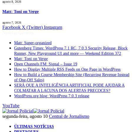
agosto 8, 2026
Matt: Toni on Verge
agosto 7, 2026
Facebook
X (Twitter)
Instagram
Notícias Quentes
Matt: Super-organized
Gutenberg Times: WordPress 7.1 RC, 7.0.3 Security Release, Block
Runner, New Playground UI and more — Weekend Edition 372
Matt: Toni on Verge
Open Channels FM: Signal – Issue 19
How to Display Multiple RSS Feeds on One Page in WordPress
How to Build a Course Membership Site (Recurring Revenue Instead
of One-Off Sales)
SERÁ QUE A INTELIGÊNCIA ARTIFICIAL PODE AJUDAR A
COLMATAR A LACUNA DOS ALERTAS PRECOCES?
WordPress.org blog: WordPress 7.0.3 release
YouTube
segunda-feira, agosto 10
Central de Jornalismo
ÚLTIMAS NOTÍCIAS
DESTAQUES