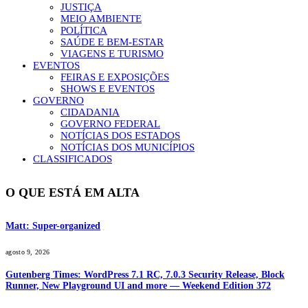
JUSTIÇA
MEIO AMBIENTE
POLÍTICA
SAÚDE E BEM-ESTAR
VIAGENS E TURISMO
EVENTOS
FEIRAS E EXPOSIÇÕES
SHOWS E EVENTOS
GOVERNO
CIDADANIA
GOVERNO FEDERAL
NOTÍCIAS DOS ESTADOS
NOTÍCIAS DOS MUNICÍPIOS
CLASSIFICADOS
O QUE ESTÁ EM ALTA
Matt: Super-organized
agosto 9, 2026
Gutenberg Times: WordPress 7.1 RC, 7.0.3 Security Release, Block
Runner, New Playground UI and more — Weekend Edition 372