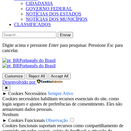
CIDADANIA
GOVERNO FEDERAL
NOTÍCIAS DOS ESTADOS
NOTÍCIAS DOS MUNICÍPIOS
CLASSIFICADOS
Enviar
Digite acima e pressione
Enter
para pesquisar. Pressione
Esc
para
cancelar.
Português do Brasil
Português do Brasil
Customize
Reject All
Accept All
Desenvolvido por
✖
►
Cookies Necessários
Sempre Ativo
Cookies necessários habilitam recursos essenciais do site, como
login seguro e ajustes de preferências de consentimento. Eles não
armazenam dados pessoais.
Nenhum
►
Cookies Funcionais
Observação
Cookies funcionais suportam recursos como compartilhamento de
conteúdo em redes sociais, coleta de feedback e ativação de