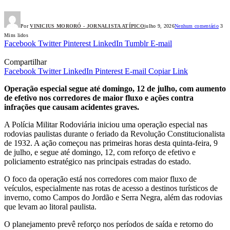
Por
VINICIUS MORORÓ - JORNALISTA ATÍPICO
julho 9, 2026
Nenhum comentário
3
Mins lidos
Facebook
Twitter
Pinterest
LinkedIn
Tumblr
E-mail
Compartilhar
Facebook
Twitter
LinkedIn
Pinterest
E-mail
Copiar Link
Operação especial segue até domingo, 12 de julho, com aumento
de efetivo nos corredores de maior fluxo e ações contra
infrações que causam acidentes graves.
A Polícia Militar Rodoviária iniciou uma operação especial nas
rodovias paulistas durante o feriado da Revolução Constitucionalista
de 1932. A ação começou nas primeiras horas desta quinta-feira, 9
de julho, e segue até domingo, 12, com reforço de efetivo e
policiamento estratégico nas principais estradas do estado.
O foco da operação está nos corredores com maior fluxo de
veículos, especialmente nas rotas de acesso a destinos turísticos de
inverno, como Campos do Jordão e Serra Negra, além das rodovias
que levam ao litoral paulista.
O planejamento prevê reforço nos períodos de saída e retorno do