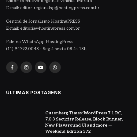
Editor-Executivo-Regional: Vinicius Mororó
E-mail: editor-regionalsp@hostingpress.com.br
Central de Jornalismo HostingPRESS
E-mail: editoria@hostingpress.com.br
Fale no WhatsApp HostingPress
(11) 94792.0048 - Seg à sexta 08 às 18h
Facebook
Instagram
YouTube
WhatsApp
ÚLTIMAS POSTAGENS
Gutenberg Times: WordPress 7.1 RC,
7.0.3 Security Release, Block Runner,
New Playground UI and more —
Weekend Edition 372